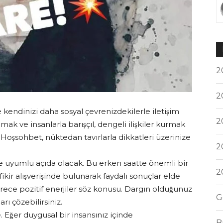
2
2
e kendinizi daha sosyal çevrenizdekilerle iletişim
2
k ve insanlarla barışçıl, dengeli ilişkiler kurmak
Hoşsohbet, nüktedan tavırlarla dikkatleri üzerinize
2
le uyumlu açıda olacak. Bu erken saatte önemli bir
2
ı fikir alışverişinde bulunarak faydalı sonuçlar elde
on derece pozitif enerjiler söz konusu. Dargın olduğunuz
G
ı çözebilirsiniz.
. Eğer duygusal bir insansınız içinde
B