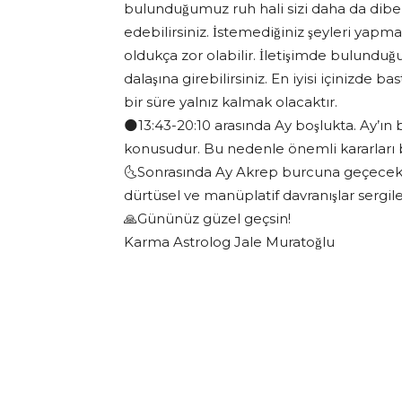
bulunduğumuz ruh hali sizi daha da dibe ç
edebilirsiniz. İstemediğiniz şeyleri yap
oldukça zor olabilir. İletişimde bulunduğu
dalaşına girebilirsiniz. En iyisi içinizde 
bir süre yalnız kalmak olacaktır.
🌑13:43-20:10 arasında Ay boşlukta. Ay’ın b
konusudur. Bu nedenle önemli kararları 
🌜Sonrasında Ay Akrep burcuna geçecek. B
dürtüsel ve manüplatif davranışlar sergil
🙏Gününüz güzel geçsin!
Karma Astrolog Jale Muratoğlu