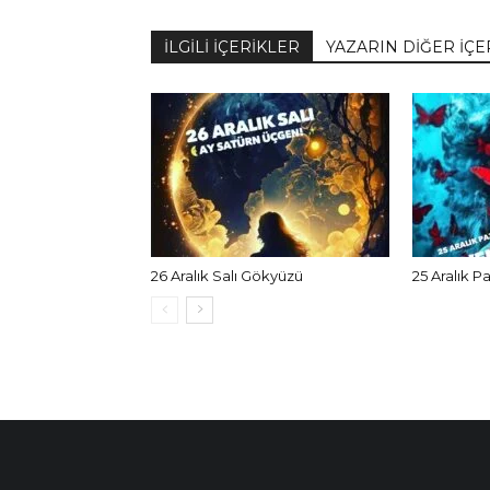
İLGİLİ İÇERİKLER
YAZARIN DİĞER İÇE
26 Aralık Salı Gökyüzü
25 Aralık P