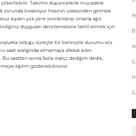
ökertebilir. Takıntılı düşüncelerle mücadele
mak zorunda bırakılıyor hissinin üstesinden gelmek
A
nuz kişileri yok yere sinirlendirip onlarla ağız
bastırdığınız duyguları derinlemesine tahlil etmek için
B
oşlukta olduğu süreçte bir belirsizlik durumu söz
A
bu saat aralığında almamaya dikkat edin.
u saatten sonra fazla inatçı, dediğim dedik,
G
emeye eğilim gösterebilirsiniz.
H
G