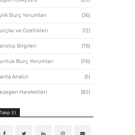
ylık Burç Yorumları
36
urçlar ve Özellikleri
12
stroloji Bilgileri
76
ünlük Burç Yorumları
116
arita Analizi
5
ezegen Hareketleri
82
Takip Et