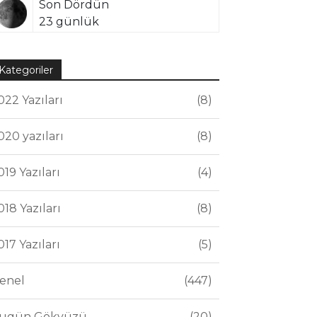
Son Dördün
23 günlük
Kategoriler
022 Yazıları
8
020 yazıları
8
019 Yazıları
4
018 Yazıları
8
017 Yazıları
5
enel
447
ugün Gökyüzü
20