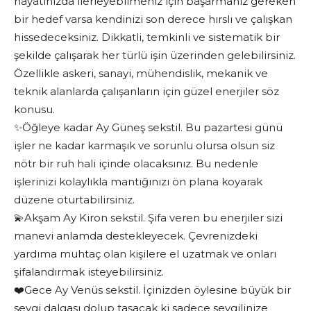
hayatınızda ilerleyebilmeniz için başarmanız gereken
bir hedef varsa kendinizi son derece hırslı ve çalışkan
hissedeceksiniz. Dikkatli, temkinli ve sistematik bir
şekilde çalışarak her türlü işin üzerinden gelebilirsiniz.
Özellikle askeri, sanayi, mühendislik, mekanik ve
teknik alanlarda çalışanların için güzel enerjiler söz
konusu.
✨Öğleye kadar Ay Güneş sekstil. Bu pazartesi günü
işler ne kadar karmaşık ve sorunlu olursa olsun siz
nötr bir ruh hali içinde olacaksınız. Bu nedenle
işlerinizi kolaylıkla mantığınızı ön plana koyarak
düzene oturtabilirsiniz.
💫Akşam Ay Kiron sekstil. Şifa veren bu enerjiler sizi
manevi anlamda destekleyecek. Çevrenizdeki
yardıma muhtaç olan kişilere el uzatmak ve onları
şifalandırmak isteyebilirsiniz.
❤️Gece Ay Venüs sekstil. İçinizden öylesine büyük bir
sevgi dalgası dolup taşacak ki sadece sevgilinize