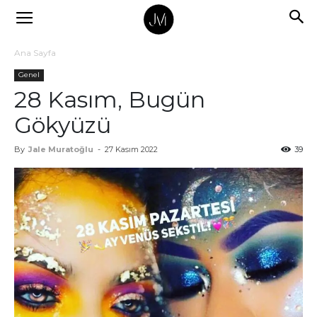
Ana Sayfa
Genel
28 Kasım, Bugün
Gökyüzü
By
Jale Muratoğlu
-
27 Kasım 2022
39