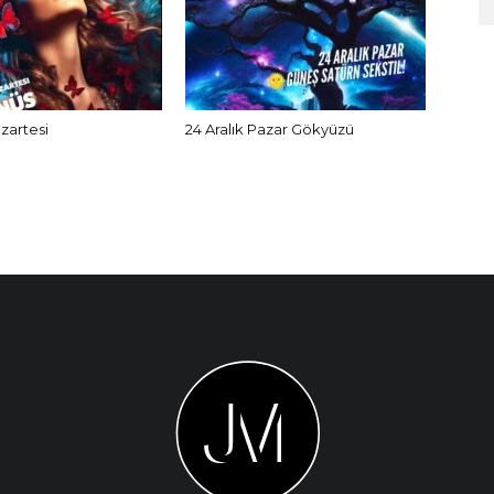
azartesi
24 Aralık Pazar Gökyüzü