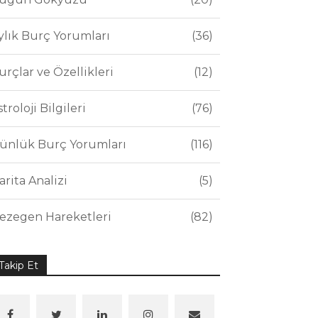
ylık Burç Yorumları
36
urçlar ve Özellikleri
12
stroloji Bilgileri
76
ünlük Burç Yorumları
116
arita Analizi
5
ezegen Hareketleri
82
Takip Et