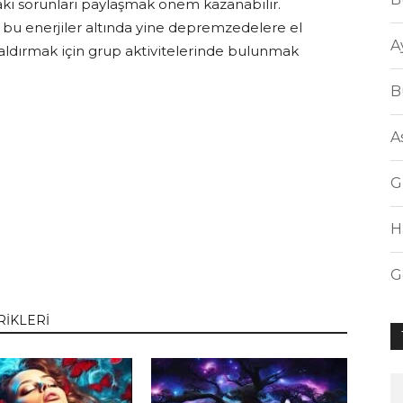
aki sorunları paylaşmak önem kazanabilir.
 bu enerjiler altında yine depremzedelere el
A
aldırmak için grup aktivitelerinde bulunmak
B
A
G
H
G
RİKLERİ