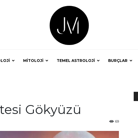
LOJİ
MİTOLOJİ
TEMEL ASTROLOJİ
BURÇLAR
Astrolog
tesi Gökyüzü
Jale
69