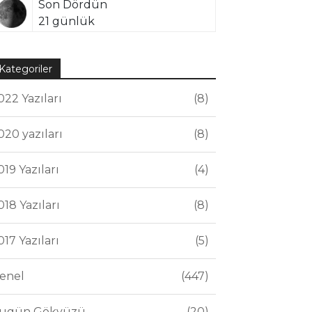
Son Dördün
21 günlük
Kategoriler
022 Yazıları
8
020 yazıları
8
019 Yazıları
4
018 Yazıları
8
017 Yazıları
5
enel
447
ugün Gökyüzü
20