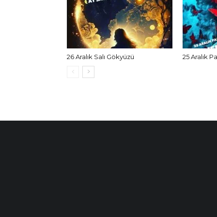
26 Aralık Salı Gökyüzü
25 Aralık P