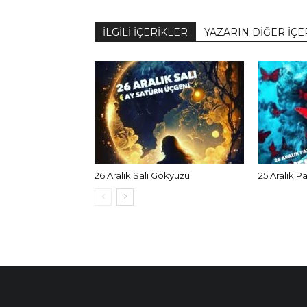
İLGİLİ İÇERİKLER
YAZARIN DİĞER İÇE
26 Aralık Salı Gökyüzü
25 Aralık P