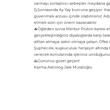
varmayı zorlaştırıcı sebepler meydana gel
🌜Sonrasında Ay Yay burcuna geçiyor. Kar
güvenmek arzusu içinde olabilirsiniz. Ad
etmek sizin için önem kazanabilir.
🔥Öğleden sonra Merkür Plüton karesi etki
gerçekleştirdiğiniz diyaloglarda karşı tarafı
alttan almaya, sakin olmaya çalışın. Öfke
Şüphecilik, kuşkuculuk, herşeyin altında b
verecek konularında işleriniz umduğunuz 
🙏Gününüz güzel geçsin!
Karma Astrolog Jale Muratoğlu