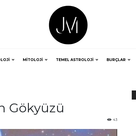
LOJİ
MİTOLOJİ
TEMEL ASTROLOJİ
BURÇLAR
Astrolog
n Gökyüzü
Jale
43