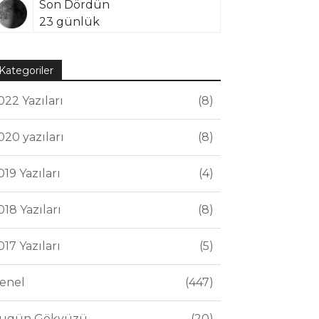
Son Dördün
23 günlük
Kategoriler
022 Yazıları
8
020 yazıları
8
019 Yazıları
4
018 Yazıları
8
017 Yazıları
5
enel
447
ugün Gökyüzü
20