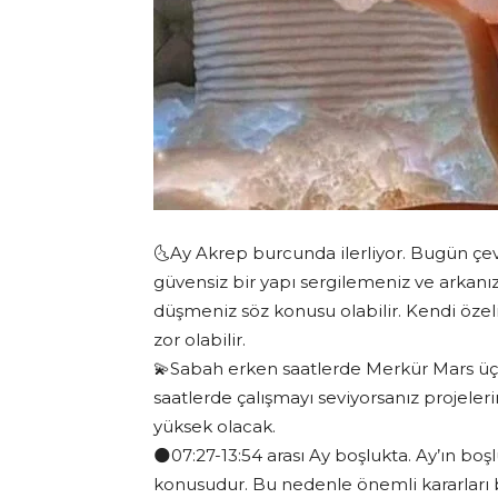
🌜Ay Akrep burcunda ilerliyor. Bugün çev
güvensiz bir yapı sergilemeniz ve arkanız
düşmeniz söz konusu olabilir. Kendi özel
zor olabilir.
💫Sabah erken saatlerde Merkür Mars üç
saatlerde çalışmayı seviyorsanız projele
yüksek olacak.
🌑07:27-13:54 arası Ay boşlukta. Ay’ın boş
konusudur. Bu nedenle önemli kararları 