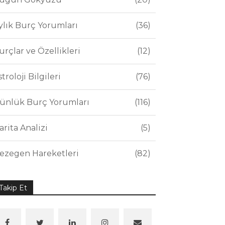
ylık Burç Yorumları
36
urçlar ve Özellikleri
12
stroloji Bilgileri
76
ünlük Burç Yorumları
116
arita Analizi
5
ezegen Hareketleri
82
Takip Et