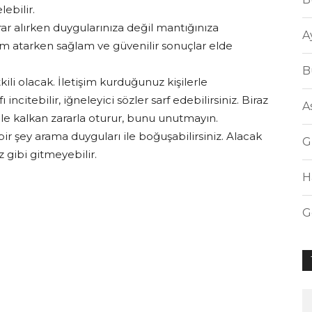
ebilir.
ar alırken duygularınıza değil mantığınıza
A
ım atarken sağlam ve güvenilir sonuçlar elde
B
li olacak. İletişim kurduğunuz kişilerle
 incitebilir, iğneleyici sözler sarf edebilirsiniz. Biraz
A
 ile kalkan zararla oturur, bunu unutmayın.
ir şey arama duyguları ile boğuşabilirsiniz. Alacak
G
gibi gitmeyebilir.
H
G