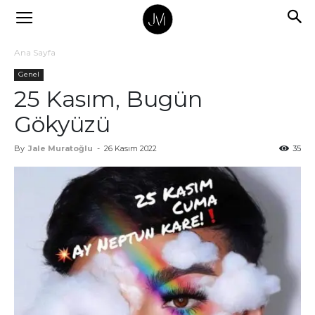
Ana Sayfa
Genel
25 Kasım, Bugün
Gökyüzü
By
Jale Muratoğlu
-
26 Kasım 2022
35