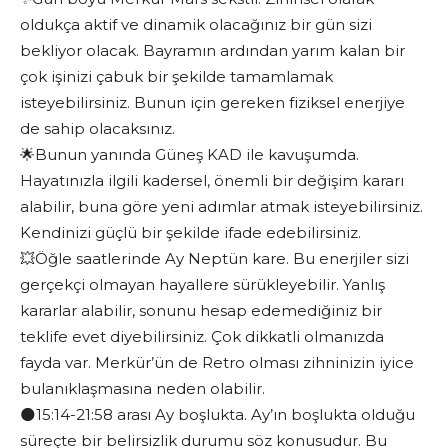
oldukça aktif ve dinamik olacağınız bir gün sizi
bekliyor olacak. Bayramın ardından yarım kalan bir
çok işinizi çabuk bir şekilde tamamlamak
isteyebilirsiniz. Bunun için gereken fiziksel enerjiye
de sahip olacaksınız.
🌟Bunun yanında Güneş KAD ile kavuşumda.
Hayatınızla ilgili kadersel, önemli bir değişim kararı
alabilir, buna göre yeni adımlar atmak isteyebilirsiniz.
Kendinizi güçlü bir şekilde ifade edebilirsiniz.
💥Öğle saatlerinde Ay Neptün kare. Bu enerjiler sizi
gerçekçi olmayan hayallere sürükleyebilir. Yanlış
kararlar alabilir, sonunu hesap edemediğiniz bir
teklife evet diyebilirsiniz. Çok dikkatli olmanızda
fayda var. Merkür’ün de Retro olması zihninizin iyice
bulanıklaşmasına neden olabilir.
🌑15:14-21:58 arası Ay boşlukta. Ay’ın boşlukta olduğu
süreçte bir belirsizlik durumu söz konusudur. Bu