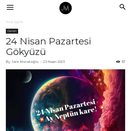
Ana Sayfa
Genel
24 Nisan Pazartesi
Gökyüzü
By
Jale Muratoğlu
-
23 Nisan 2023
57