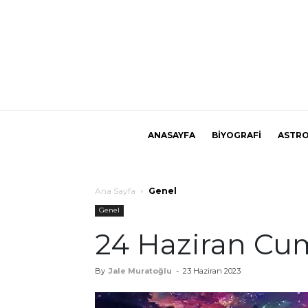
ANASAYFA
BİYOGRAFİ
ASTRO
Ana Sayfa
Genel
Genel
24 Haziran Cu
By
Jale Muratoğlu
-
23 Haziran 2023