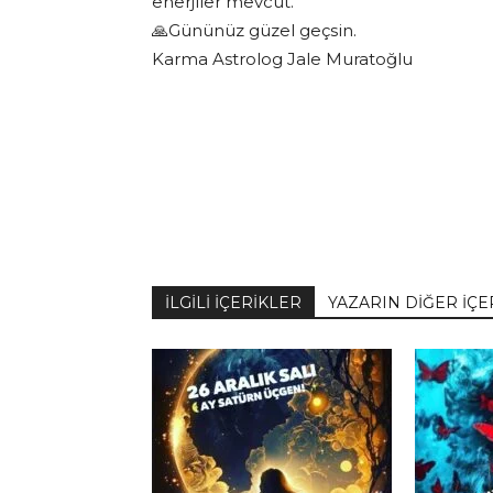
enerjiler mevcut.
🙏Gününüz güzel geçsin.
Karma Astrolog Jale Muratoğlu
İLGİLİ İÇERİKLER
YAZARIN DİĞER İÇE