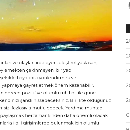
2
2
ları ve olayları irdeleyen, eleştirel yaklaşan,
 söylemekten çekinmeyen bir yapı
2
ir şekilde hayatınızı yönlendirmek ve
e yapmaya gayret etmek önem kazanabilir.
2
n derece pozitif ve olumlu ruh hali ile güne
2
endinizi şanslı hissedeceksiniz. Birlikte olduğunuz
iler sizi fazlasıyla mutlu edecek. Yardıma muhtaç
G
ızı paylaşmak herzamankinden daha önemli olacak.
nlarla ilgili girişimlerde bulunmak için olumlu
B