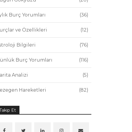
ylık Burç Yorumları
36
urçlar ve Özellikleri
12
stroloji Bilgileri
76
ünlük Burç Yorumları
116
arita Analizi
5
ezegen Hareketleri
82
Takip Et