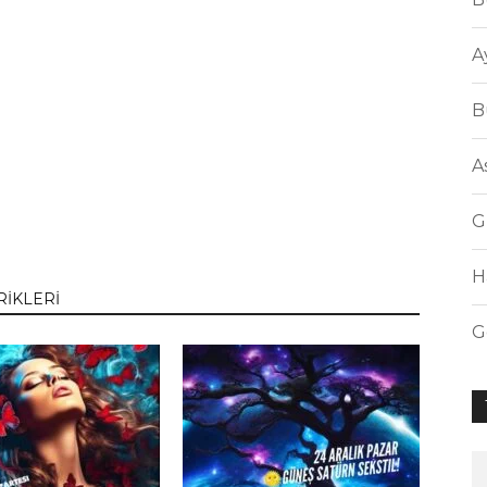
A
B
A
G
H
RİKLERİ
G