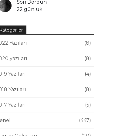
Son Dördün
22 günlük
Kategoriler
022 Yazıları
8
020 yazıları
8
019 Yazıları
4
018 Yazıları
8
017 Yazıları
5
enel
447
ugün Gökyüzü
20