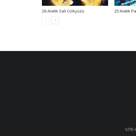
26 Aralık Salı Gökyüzü
25 Aralık P
SİTE 