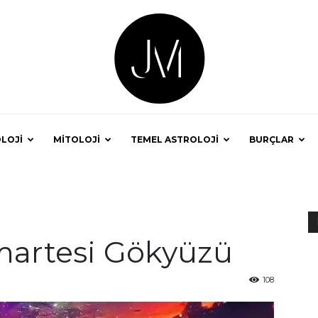
LOJİ
MİTOLOJİ
TEMEL ASTROLOJİ
BURÇLAR
Astrolog
martesi Gökyüzü
Jale
108