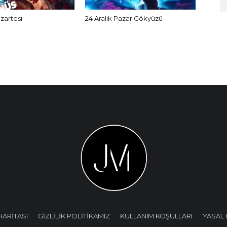
azartesi
24 Aralık Pazar Gökyüzü
HARİTASI
GİZLİLİK POLİTİKAMIZ
KULLANIM KOŞULLARI
YASAL 