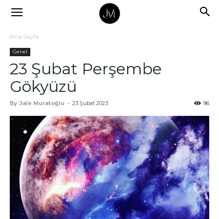
Ana Sayfa
Genel
23 Şubat Perşembe
Gökyüzü
By
Jale Muratoğlu
-
23 Şubat 2023
96