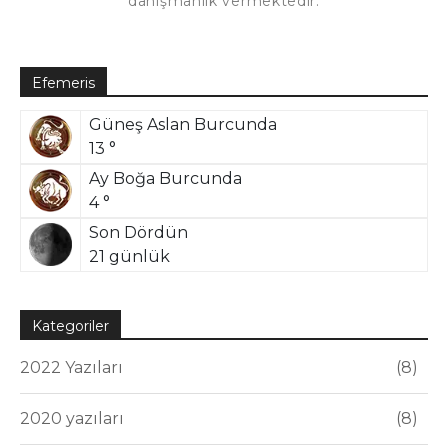
danışmanlık vermektedir.
Efemeris
Güneş Aslan Burcunda
13 °
Ay Boğa Burcunda
4 °
Son Dördün
21 günlük
Kategoriler
2022 Yazıları
8
2020 yazıları
8