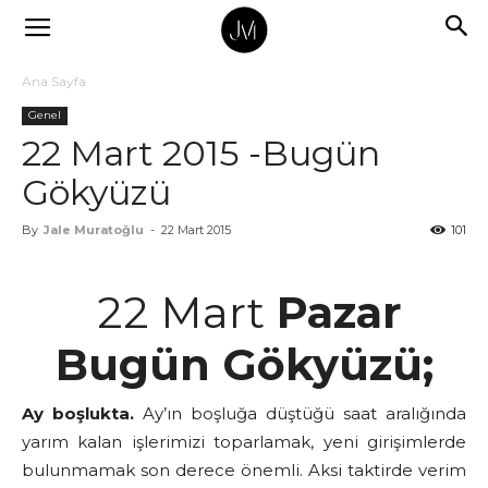
Ana Sayfa
Genel
22 Mart 2015 -Bugün
Gökyüzü
By
Jale Muratoğlu
-
22 Mart 2015
101
22 Mart
Pazar
Bugün Gökyüzü;
Ay boşlukta.
Ay’ın boşluğa düştüğü saat aralığında
yarım kalan işlerimizi toparlamak, yeni girişimlerde
bulunmamak son derece önemli. Aksi taktirde verim