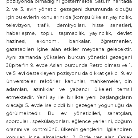
pozisyonda olmadığını göstermekte. Satürn haritada
2. ve 3. evin yönetici gezegeni durumunda olduğu
için bu evlerin konularını da (komşu ülkeler, yayıncılık,
televizyon, trafik, demiryolları, hisse senetleri,
haberleşme, toplu taşımacılık, yayıncılık, devlet
hazinesi, ekonomi, bankalar, öğretmenler,
gazeteciler) içine alan etkiler meydana gelecektir.
Aynı zamanda yükselen burcun yönetici gezegeni
Jüpiter’in 9. evde Aslan burcunda Retro olması ve 1.
ve 5. evi destekleyen pozisyonu da dikkat çekici. 9. ev
üniversiteler, rektörler, kanunlar, mahkemeler, din
adamları, azınlıklar ve yabancı ülkeleri temsil
etmektedir. Yeni ay ile birlikte yeni başlangıçların
olacağı 5. evde ise ciddi bir gezegen yoğunluğu da
görülmektedir. Bu ev; yöneticileri, sanatçıları,
sporcuları, spekülasyonları, eğlence yerlerini, doğum
oranını ve kontrolünü, ülkenin gençlerini ilgilendiren
konuları içine almaktadır. 2. Evde yer alan Oğlak