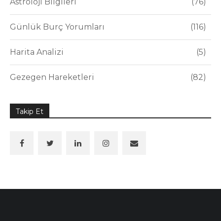
Astroloji Bilgileri
76
Günlük Burç Yorumları
116
Harita Analizi
5
Gezegen Hareketleri
82
Takip Et