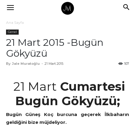
Ana Sayfa
Genel
21 Mart 2015 -Bugün
Gökyüzü
By
Jale Muratoğlu
-
21 Mart 2015
107
21 Mart
Cumartesi
Bugün Gökyüzü;
Bugün Güneş Koç burcuna geçerek İlkbaharın
geldiğini bize müjdeliyor.