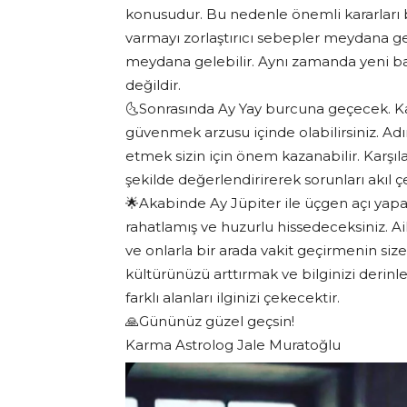
konusudur. Bu nedenle önemli kararları 
varmayı zorlaştırıcı sebepler meydana g
meydana gelebilir. Aynı zamanda yeni ba
değildir.
🌜Sonrasında Ay Yay burcuna geçecek. Kar
güvenmek arzusu içinde olabilirsiniz. Ad
etmek sizin için önem kazanabilir. Karşılaşt
şekilde değerlendirirerek sorunları akıl ç
🌟Akabinde Ay Jüpiter ile üçgen açı yapa
rahatlamış ve huzurlu hissedeceksiniz. A
ve onlarla bir arada vakit geçirmenin siz
kültürünüzü arttırmak ve bilginizi derinle
farklı alanları ilginizi çekecektir.
🙏Gününüz güzel geçsin!
Karma Astrolog Jale Muratoğlu