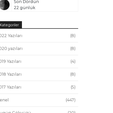
Son Dördün
22 günlük
Kategoriler
022 Yazıları
8
020 yazıları
8
019 Yazıları
4
018 Yazıları
8
017 Yazıları
5
enel
447
ugün Gökyüzü
20