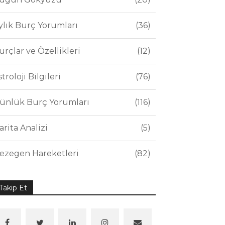
ylık Burç Yorumları
36
urçlar ve Özellikleri
12
stroloji Bilgileri
76
ünlük Burç Yorumları
116
arita Analizi
5
ezegen Hareketleri
82
Takip Et