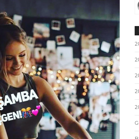
2
2
2
2
2
G
B