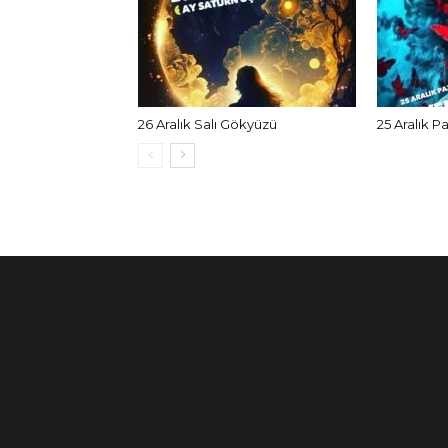
26 Aralık Salı Gökyüzü
25 Aralık P