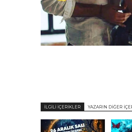
İLGİLİ İÇERİKLER
YAZARIN DİĞER İÇE