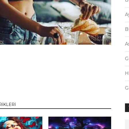
A
B
A
G
H
G
RİKLERİ