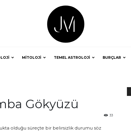
LOJİ
MİTOLOJİ
TEMEL ASTROLOJİ
BURÇLAR
Astrolog
şamba Gökyüzü
Jale
33
lukta olduğu süreçte bir belirsizlik durumu söz