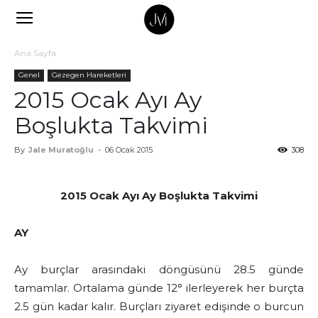
Ana Sayfa
Genel
Gezegen Hareketleri
2015 Ocak Ayı Ay
Boşlukta Takvimi
By
Jale Muratoğlu
-
06 Ocak 2015
308
2015 Ocak Ayı Ay Boşlukta Takvimi
AY
Ay burçlar arasındaki döngüsünü 28.5 günde
tamamlar. Ortalama günde 12° ilerleyerek her burçta
2.5 gün kadar kalır. Burçları ziyaret edişinde o burcun