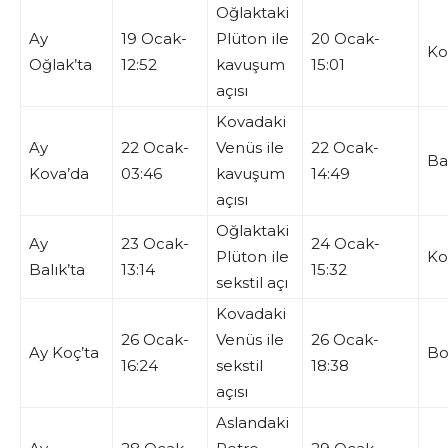
Oğlaktaki
Ay
19 Ocak-
Plüton ile
20 Ocak-
Ko
Oğlak’ta
12:52
kavuşum
15:01
açısı
Kovadaki
Ay
22 Ocak-
Venüs ile
22 Ocak-
Ba
Kova’da
03:46
kavuşum
14:49
açısı
Oğlaktaki
Ay
23 Ocak-
24 Ocak-
Plüton ile
Ko
Balık’ta
13:14
15:32
sekstil açı
Kovadaki
26 Ocak-
Venüs ile
26 Ocak-
Ay Koç’ta
Bo
16:24
sekstil
18:38
açısı
Aslandaki