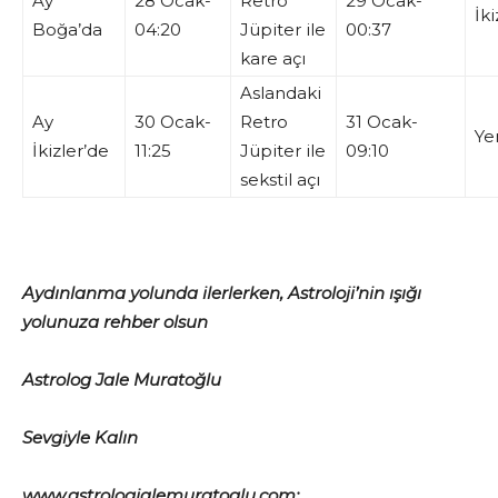
Ay
28 Ocak-
Retro
29 Ocak-
İki
Boğa’da
04:20
Jüpiter ile
00:37
kare açı
Aslandaki
Ay
30 Ocak-
Retro
31 Ocak-
Ye
İkizler’de
11:25
Jüpiter ile
09:10
sekstil açı
Aydınlanma yolunda ilerlerken, Astroloji’nin ışığı
yolunuza rehber olsun
Astrolog Jale Muratoğlu
Sevgiyle Kalın
www.astrologjalemuratoglu.com;