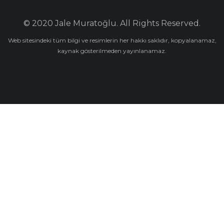
© 2020 Jale Muratoğlu. All Rights Reserved.
Web sitesindeki tüm bilgi ve resimlerin her hakkı saklıdır, kopyalanamaz,
kaynak gösterilmeden yayınlanamaz.