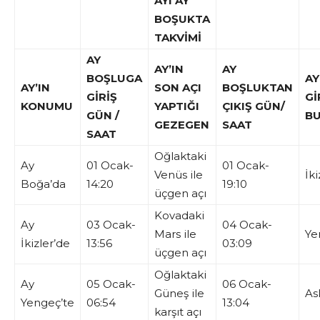
AYI AY
BOŞUKTA
TAKVİMİ
AY
AY’IN
AY
BOŞLUGA
AY
AY’IN
SON AÇI
BOŞLUKTAN
GİRİŞ
Gİ
KONUMU
YAPTIĞI
ÇIKIŞ GÜN/
GÜN /
B
GEZEGEN
SAAT
SAAT
Oğlaktaki
Ay
01 Ocak-
01 Ocak-
Venüs ile
İki
Boğa’da
14:20
19:10
üçgen açı
Kovadaki
Ay
03 Ocak-
04 Ocak-
Mars ile
Ye
İkizler’de
13:56
03:09
üçgen açı
Oğlaktaki
Ay
05 Ocak-
06 Ocak-
Güneş ile
As
Yengeç’te
06:54
13:04
karşıt açı