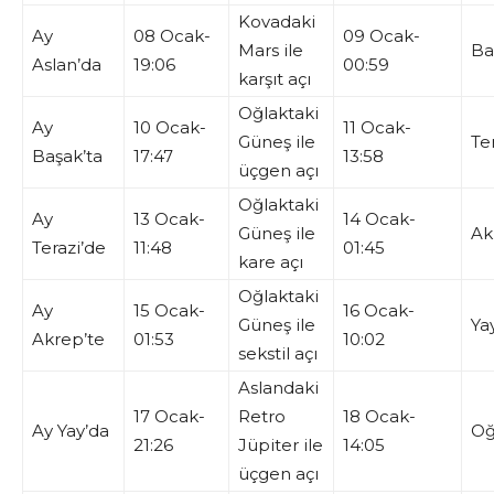
Kovadaki
Ay
08 Ocak-
09 Ocak-
Mars ile
Ba
Aslan’da
19:06
00:59
karşıt açı
Oğlaktaki
Ay
10 Ocak-
11 Ocak-
Güneş ile
Te
Başak’ta
17:47
13:58
üçgen açı
Oğlaktaki
Ay
13 Ocak-
14 Ocak-
Güneş ile
Ak
Terazi’de
11:48
01:45
kare açı
Oğlaktaki
Ay
15 Ocak-
16 Ocak-
Güneş ile
Ya
Akrep’te
01:53
10:02
sekstil açı
Aslandaki
17 Ocak-
Retro
18 Ocak-
Ay Yay’da
Oğ
21:26
Jüpiter ile
14:05
üçgen açı