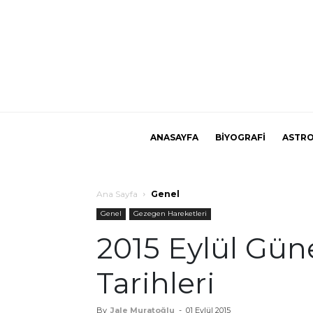
ANASAYFA
BİYOGRAFİ
ASTRO
Ana Sayfa
Genel
Genel
Gezegen Hareketleri
2015 Eylül Gün
Tarihleri
By
Jale Muratoğlu
-
01 Eylül 2015