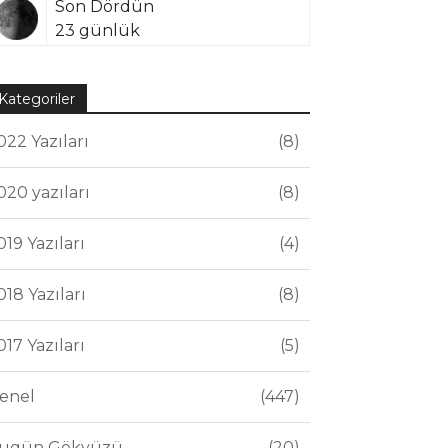
Son Dördün
23 günlük
Kategoriler
022 Yazıları
8
020 yazıları
8
019 Yazıları
4
018 Yazıları
8
017 Yazıları
5
enel
447
ugün Gökyüzü
20