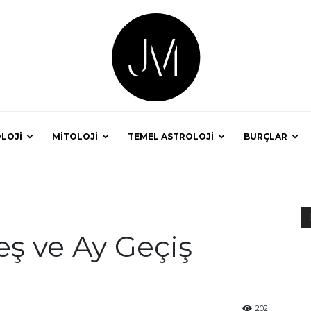
LOJİ
MİTOLOJİ
TEMEL ASTROLOJİ
BURÇLAR
Astrolog
eş ve Ay Geçiş
Jale
202