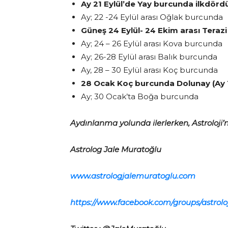
Ay 21 Eylül’de Yay burcunda ilkdörd
Ay; 22 -24 Eylül arası Oğlak burcunda
Güneş 24 Eylül- 24 Ekim arası Teraz
Ay; 24 – 26 Eylül arası Kova burcunda
Ay; 26-28 Eylül arası Balık burcunda
Ay, 28 – 30 Eylül arası Koç burcunda
28 Ocak Koç burcunda Dolunay (Ay 
Ay; 30 Ocak’ta Boğa burcunda
Aydınlanma yolunda ilerlerken, Astroloji’n
Astrolog Jale Muratoğlu
www.astrologjalemuratoglu.com
https://www.facebook.com/groups/astrol