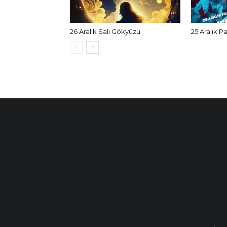
26 Aralık Salı Gökyüzü
25 Aralık P