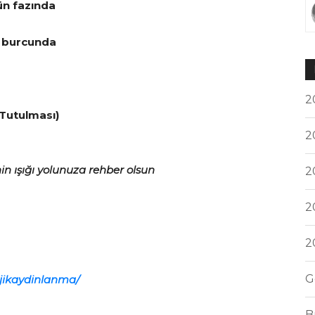
ün fazında
i burcunda
2
Tutulması)
2
in ışığı yolunuza rehber olsun
2
2
2
G
ojikaydinlanma/
B