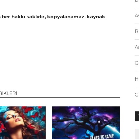
A
n her hakkı saklıdır, kopyalanamaz, kaynak
B
A
G
H
RİKLERİ
G