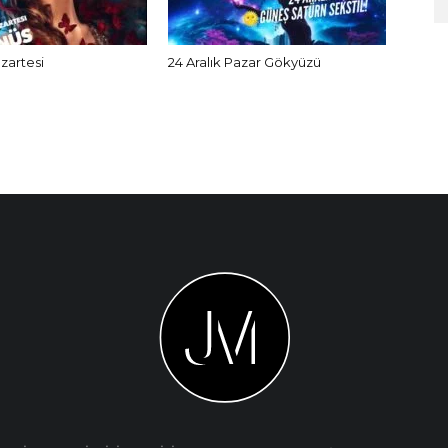
azartesi
24 Aralık Pazar Gökyüzü