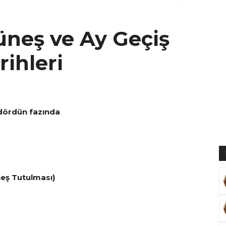
üneş ve Ay Geçiş
Muratoğlu
rihleri
ndördün fazında
neş Tutulması)