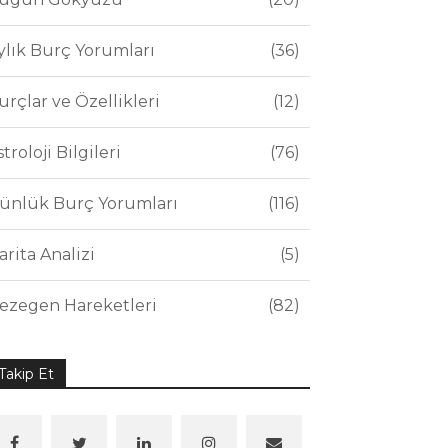
ylık Burç Yorumları
36
urçlar ve Özellikleri
12
stroloji Bilgileri
76
ünlük Burç Yorumları
116
arita Analizi
5
ezegen Hareketleri
82
Takip Et