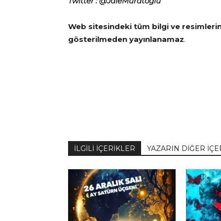
Twitter : @JaleMuratoğlu
Web sitesindeki tüm bilgi ve resimleri
gösterilmeden yayınlanamaz
.
İLGİLİ İÇERİKLER
YAZARIN DİĞER İÇE