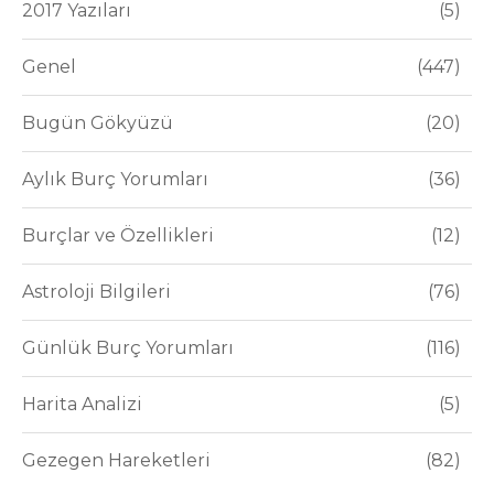
2017 Yazıları
5
Genel
447
Bugün Gökyüzü
20
Aylık Burç Yorumları
36
Burçlar ve Özellikleri
12
Astroloji Bilgileri
76
Günlük Burç Yorumları
116
Harita Analizi
5
Gezegen Hareketleri
82