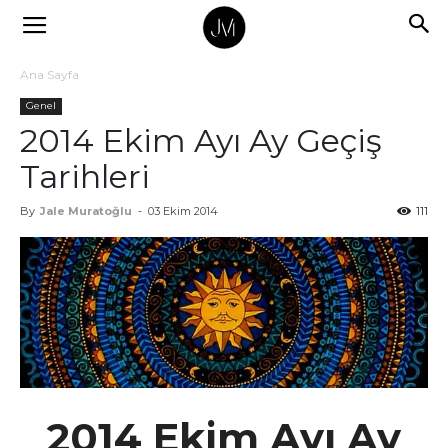
Ana Sayfa
Genel
2014 Ekim Ayı Ay Geçiş
Tarihleri
By
Jale Muratoğlu
-
03 Ekim 2014
111
2014 Ekim Ayı Ay