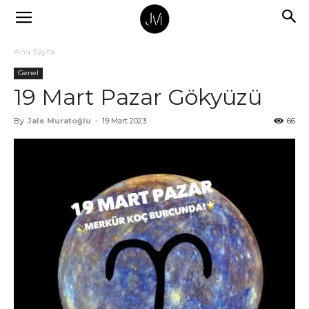
Ana Sayfa
Genel
19 Mart Pazar Gökyüzü
By
Jale Muratoğlu
-
19 Mart 2023
66