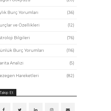
ylık Burç Yorumları
36
urçlar ve Özellikleri
12
stroloji Bilgileri
76
ünlük Burç Yorumları
116
arita Analizi
5
ezegen Hareketleri
82
Takip Et