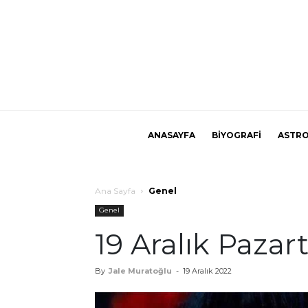
ANASAYFA
BİYOGRAFİ
ASTRO
Ana Sayfa
Genel
Genel
19 Aralık Paza
By
Jale Muratoğlu
-
19 Aralık 2022