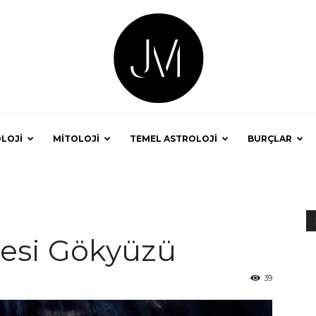
LOJİ
MİTOLOJİ
TEMEL ASTROLOJİ
BURÇLAR
Astrolog
rtesi Gökyüzü
Jale
39