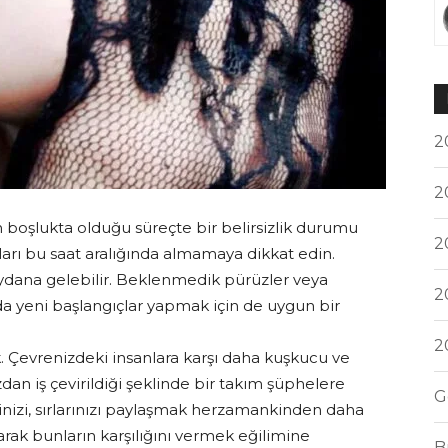
2
2
ın boşlukta olduğu süreçte bir belirsizlik durumu
2
arı bu saat aralığında almamaya dikkat edin.
ydana gelebilir. Beklenmedik pürüzler veya
2
a yeni başlangıçlar yapmak için de uygun bir
2
 Çevrenizdeki insanlara karşı daha kuşkucu ve
dan iş çevirildiği şeklinde bir takım şüphelere
G
inizi, sırlarınızı paylaşmak herzamankinden daha
ayarak bunların karşılığını vermek eğilimine
B