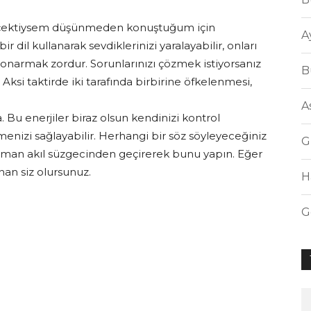
Ne çektiysem düşünmeden konuştuğum için
A
r dil kullanarak sevdiklerinizi yaralayabilir, onları
bi onarmak zordur. Sorunlarınızı çözmek istiyorsanız
B
 Aksi taktirde iki tarafında birbirine öfkelenmesi,
A
. Bu enerjiler biraz olsun kendinizi kontrol
nizi sağlayabilir. Herhangi bir söz söyleyeceğiniz
G
aman akıl süzgecinden geçirerek bunu yapın. Eğer
an siz olursunuz.
H
G