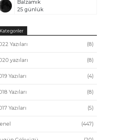
Balzamik
25 günlük
Kategoriler
022 Yazıları
8
020 yazıları
8
019 Yazıları
4
018 Yazıları
8
017 Yazıları
5
enel
447
ugün Gökyüzü
20