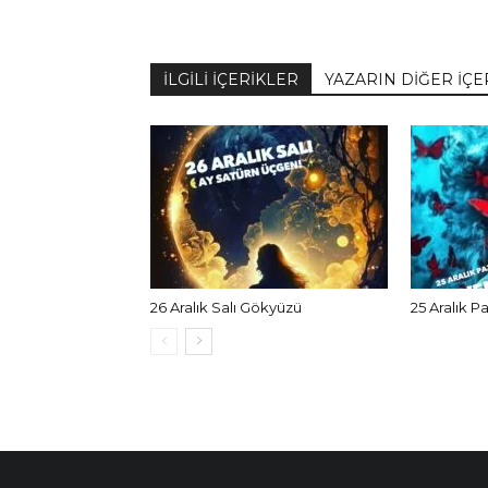
İLGİLİ İÇERİKLER
YAZARIN DİĞER İÇE
26 Aralık Salı Gökyüzü
25 Aralık P