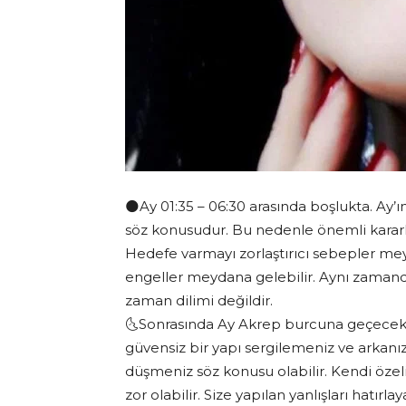
🌑Ay 01:35 – 06:30 arasında boşlukta. Ay’
söz konusudur. Bu nedenle önemli kararl
Hedefe varmayı zorlaştırıcı sebepler me
engeller meydana gelebilir. Aynı zamand
zaman dilimi değildir.
🌜Sonrasında Ay Akrep burcuna geçecek.
güvensiz bir yapı sergilemeniz ve arkanız
düşmeniz söz konusu olabilir. Kendi özel
zor olabilir. Size yapılan yanlışları hatırl