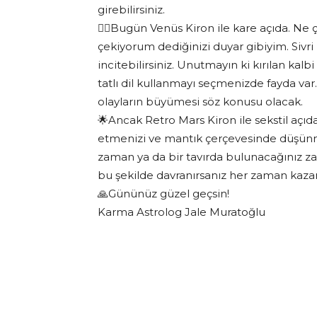
girebilirsiniz.
❤️‍🔥Bugün Venüs Kiron ile kare açıda. 
çekiyorum dediğinizi duyar gibiyim. Sivri bi
incitebilirsiniz. Unutmayın ki kırılan kal
tatlı dil kullanmayı seçmenizde fayda var.
olayların büyümesi söz konusu olacak.
🌟Ancak Retro Mars Kiron ile sekstil açıda
etmenizi ve mantık çerçevesinde düşünme
zaman ya da bir tavırda bulunacağınız z
bu şekilde davranırsanız her zaman kazan
🙏Gününüz güzel geçsin!
Karma Astrolog Jale Muratoğlu