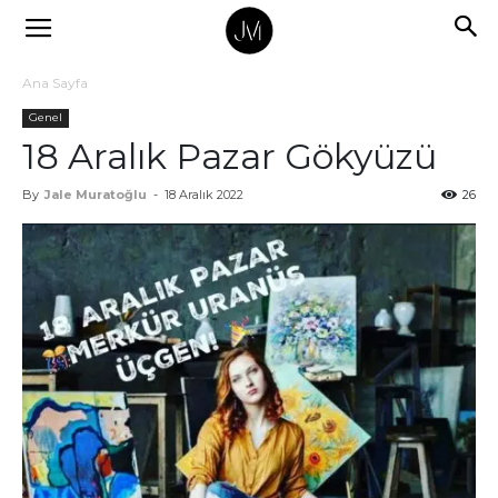
Ana Sayfa
Genel
18 Aralık Pazar Gökyüzü
By
Jale Muratoğlu
-
18 Aralık 2022
26