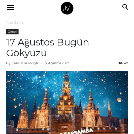
Ana Sayfa
Genel
17 Ağustos Bugün
Gökyüzü
By
Jale Muratoğlu
-
17 Ağustos 2022
47