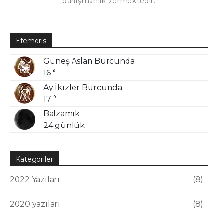
danışmanlık vermektedir.
Efemeris
Güneş Aslan Burcunda
16 °
Ay İkizler Burcunda
17 °
Balzamik
24 günlük
Kategoriler
2022 Yazıları
8
2020 yazıları
8