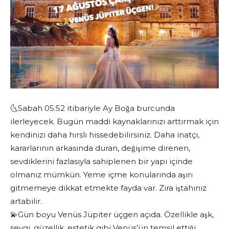
🌜Sabah 05:52 itibariyle Ay Boğa burcunda
ilerleyecek. Bugün maddi kaynaklarınızı arttırmak için
kendinizi daha hırslı hissedebilirsiniz. Daha inatçı,
kararlarının arkasında duran, değişime direnen,
sevdiklerini fazlasıyla sahiplenen bir yapı içinde
olmanız mümkün. Yeme içme konularında aşırı
gitmemeye dikkat etmekte fayda var. Zira iştahınız
artabilir.
💫Gün boyu Venüs Jüpiter üçgen açıda. Özellikle aşk,
sevgi, güzellik, estetik gibi Venüs’ün temsil ettiği