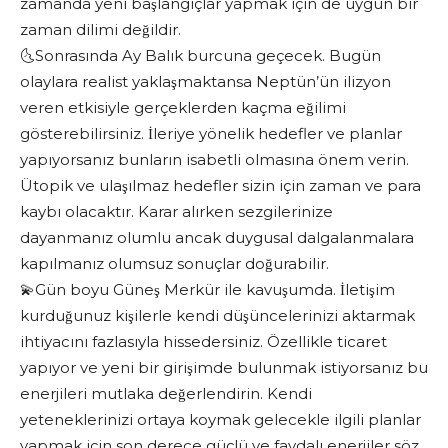
zamanda yeni başlangıçlar yapmak için de uygun bir
zaman dilimi değildir.
🌜Sonrasında Ay Balık burcuna geçecek. Bugün
olaylara realist yaklaşmaktansa Neptün’ün ilizyon
veren etkisiyle gerçeklerden kaçma eğilimi
gösterebilirsiniz. İleriye yönelik hedefler ve planlar
yapıyorsanız bunların isabetli olmasına önem verin.
Ütopik ve ulaşılmaz hedefler sizin için zaman ve para
kaybı olacaktır. Karar alırken sezgilerinize
dayanmanız olumlu ancak duygusal dalgalanmalara
kapılmanız olumsuz sonuçlar doğurabilir.
💫Gün boyu Güneş Merkür ile kavuşumda. İletişim
kurduğunuz kişilerle kendi düşüncelerinizi aktarmak
ihtiyacını fazlasıyla hissedersiniz. Özellikle ticaret
yapıyor ve yeni bir girişimde bulunmak istiyorsanız bu
enerjileri mutlaka değerlendirin. Kendi
yeteneklerinizi ortaya koymak gelecekle ilgili planlar
yapmak için son derece güçlü ve faydalı enerjiler söz