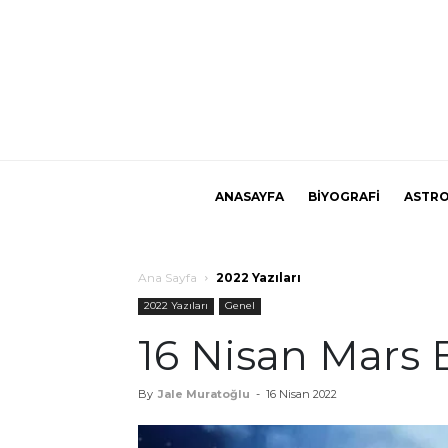
ANASAYFA
BİYOGRAFİ
ASTRO
Ana Sayfa
2022 Yazıları
2022 Yazıları
Genel
16 Nisan Mars 
By
Jale Muratoğlu
-
16 Nisan 2022