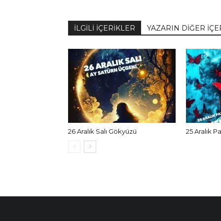
İLGİLİ İÇERİKLER
YAZARIN DİĞER İÇE
26 Aralık Salı Gökyüzü
25 Aralık P