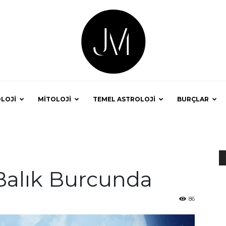
LOJİ
MİTOLOJİ
TEMEL ASTROLOJİ
BURÇLAR
Astrolog
Balık Burcunda
Jale
86