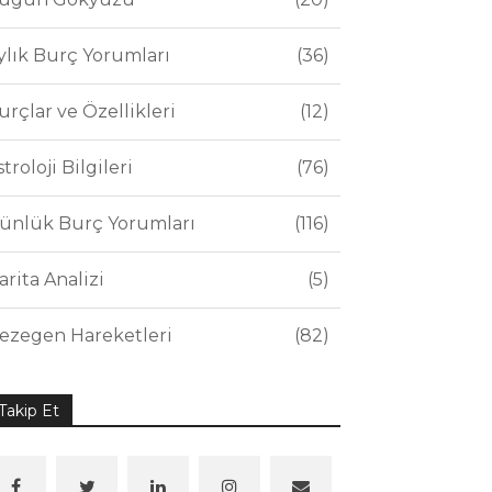
ylık Burç Yorumları
36
urçlar ve Özellikleri
12
stroloji Bilgileri
76
ünlük Burç Yorumları
116
arita Analizi
5
ezegen Hareketleri
82
Takip Et