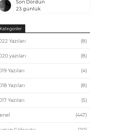
Son Dördün
23 günlük
Kategoriler
022 Yazıları
8
020 yazıları
8
019 Yazıları
4
018 Yazıları
8
017 Yazıları
5
enel
447
ugün Gökyüzü
20