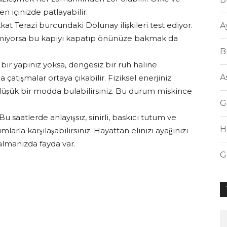
ken içinizde patlayabilir.
at Terazi burcundaki Dolunay ilişkileri test ediyor.
A
 etmiyorsa bu kapıyı kapatıp önünüze bakmak da
B
rlı bir yapınız yoksa, dengesiz bir ruh haline
A
 çatışmalar ortaya çıkabilir. Fiziksel enerjiniz
̈şük bir modda bulabilirsiniz. Bu durum miskince
G
u saatlerde anlayışsız, sinirli, baskıcı tutum ve
H
arla karşılaşabilirsiniz. Hayattan elinizi ayağınızı
 kalmanızda fayda var.
G