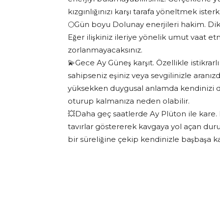
kızgınlığınızı karşı tarafa yöneltmek ister
🌕Gün boyu Dolunay enerjileri hakim. Dikk
Eğer ilişkiniz ileriye yönelik umut vaat
zorlanmayacaksınız.
💫Gece Ay Güneş karşıt. Özellikle istikra
sahipseniz eşiniz veya sevgilinizle aranızda
yüksekken duygusal anlamda kendinizi du
oturup kalmanıza neden olabilir.
💥Daha geç saatlerde Ay Plüton ile kare. B
tavırlar göstererek kavgaya yol açan duruml
bir süreliğine çekip kendinizle başbaşa