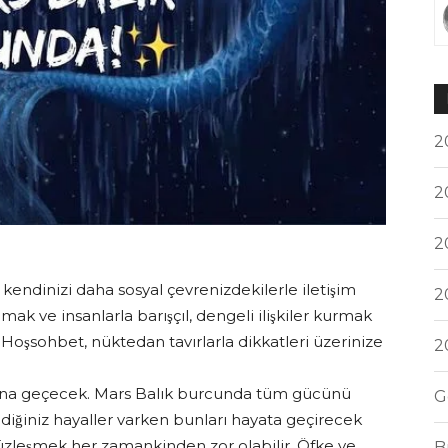
2
2
2
 kendinizi daha sosyal çevrenizdekilerle iletişim
2
k ve insanlarla barışçıl, dengeli ilişkiler kurmak
Hoşsohbet, nüktedan tavırlarla dikkatleri üzerinize
2
na geçecek. Mars Balık burcunda tüm gücünü
G
diğiniz hayaller varken bunları hayata geçirecek
yüzleşmek her zamankinden zor olabilir. Öfke ve
B