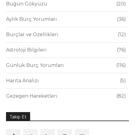
Bugün Gökyüzü
20
Aylık Burç Yorumları
36
Burçlar ve Özellikleri
12
Astroloji Bilgileri
76
Günlük Burç Yorumları
116
Harita Analizi
5
Gezegen Hareketleri
82
Takip Et