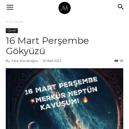
Ana Sayfa
Genel
16 Mart Perşembe
Gökyüzü
By
Jale Muratoğlu
-
15 Mart 2023
55