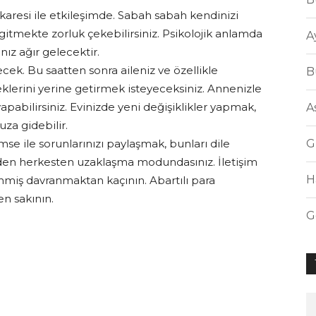
aresi ile etkileşimde. Sabah sabah kendinizi
 gitmekte zorluk çekebilirsiniz. Psikolojik anlamda
A
ız ağır gelecektir.
cek. Bu saatten sonra aileniz ve özellikle
B
eklerini yerine getirmek isteyeceksiniz. Annenizle
apabilirsiniz. Evinizde yeni değişiklikler yapmak,
A
za gidebilir.
G
mse ile sorunlarınızı paylaşmak, bunları dile
den herkesten uzaklaşma modundasınız. İletişim
H
enmiş davranmaktan kaçının. Abartılı para
n sakının.
G