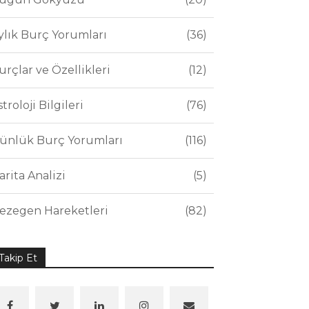
ylık Burç Yorumları
36
urçlar ve Özellikleri
12
stroloji Bilgileri
76
ünlük Burç Yorumları
116
arita Analizi
5
ezegen Hareketleri
82
Takip Et