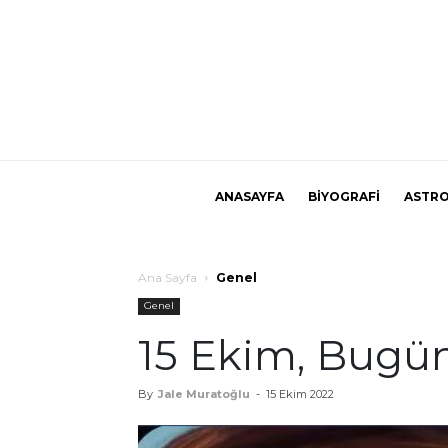
ANASAYFA
BİYOGRAFİ
ASTRO
Ana Sayfa
Genel
Genel
15 Ekim, Bugü
By
Jale Muratoğlu
-
15 Ekim 2022