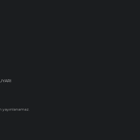
UYARI
den yayınlanamaz.