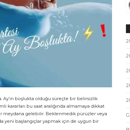
2
2
2
2
. Ay’ın boşlukta olduğu süreçte bir belirsizlik
2
i kararları bu saat aralığında almamaya dikkat
ler meydana gelebilir. Beklenmedik pürüzler veya
G
a yeni başlangıçlar yapmak için de uygun bir
B