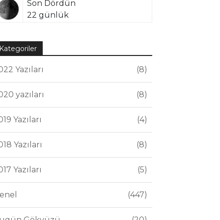
Son Dördün
22 günlük
Kategoriler
022 Yazıları
8
020 yazıları
8
019 Yazıları
4
018 Yazıları
8
017 Yazıları
5
enel
447
ugün Gökyüzü
20