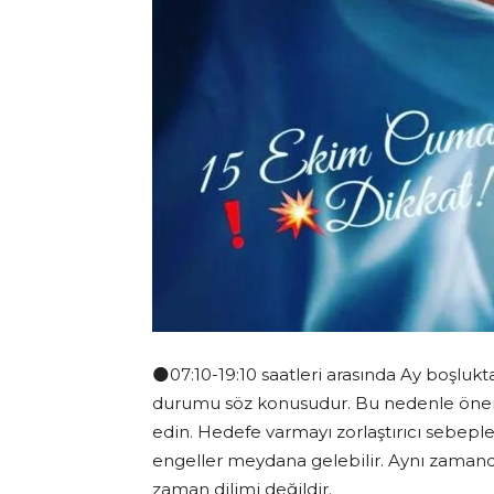
🌑07:10-19:10 saatleri arasında Ay boşlukta
durumu söz konusudur. Bu nedenle öneml
edin. Hedefe varmayı zorlaştırıcı sebep
engeller meydana gelebilir. Aynı zamand
zaman dilimi değildir.