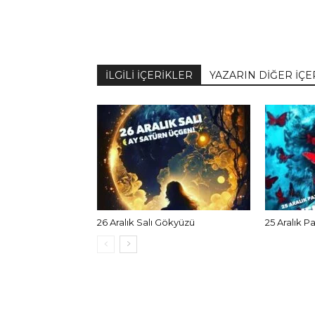
İLGİLİ İÇERİKLER
YAZARIN DİĞER İÇE
26 Aralık Salı Gökyüzü
25 Aralık P