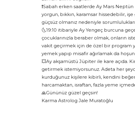
❗️Sabah erken saatlerde Ay Mars Neptün k
yorgun, bıkkın, karamsar hissedebilir, işe
güçsüz olmanız nedeniyle sorumlulukların
🌜19:10 itibariyle Ay Yengeç burcuna geçe
çocuklarınızla beraber olmak, onların ist
vakit geçirmek için de özel bir program y
yemek yapıp misafir ağırlamak da hoşunu
💥Ay akşamüstü Jüpiter ile kare açıda. Ki
getirmek istemiyorsunuz. Adeta her şey
kurduğunuz kişilere kibirli, kendini beğ
harcamaktan, israftan, fazla yeme içmede
🙏Gününüz güzel geçsin!
Karma Astrolog Jale Muratoğlu