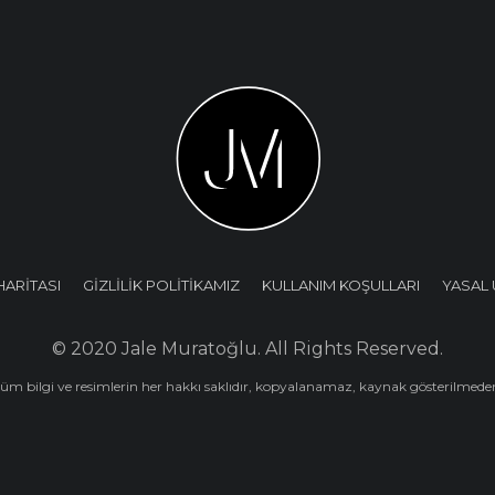
HARİTASI
GİZLİLİK POLİTİKAMIZ
KULLANIM KOŞULLARI
YASAL 
© 2020 Jale Muratoğlu. All Rights Reserved.
tüm bilgi ve resimlerin her hakkı saklıdır, kopyalanamaz, kaynak gösterilme