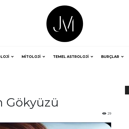
LOJİ
MİTOLOJİ
TEMEL ASTROLOJİ
BURÇLAR
Astrolog
n Gökyüzü
Jale
29