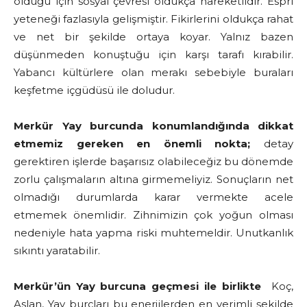
olduğu için sosyal çevresi oldukça hareketlidir. Espri
yeteneği fazlasıyla gelişmiştir. Fikirlerini oldukça rahat
ve net bir şekilde ortaya koyar. Yalnız bazen
düşünmeden konuştuğu için karşı tarafı kırabilir.
Yabancı kültürlere olan merakı sebebiyle buraları
keşfetme içgüdüsü ile doludur.
Merkür Yay burcunda konumlandığında dikkat
etmemiz gereken en önemli nokta;
detay
gerektiren işlerde başarısız olabileceğiz bu dönemde
zorlu çalışmaların altına girmemeliyiz. Sonuçların net
olmadığı durumlarda karar vermekte acele
etmemek önemlidir. Zihnimizin çok yoğun olması
nedeniyle hata yapma riski muhtemeldir. Unutkanlık
sıkıntı yaratabilir.
Merkür’ün Yay burcuna geçmesi ile birlikte
Koç,
Aslan, Yay burçları bu enerjilerden en verimli şekilde