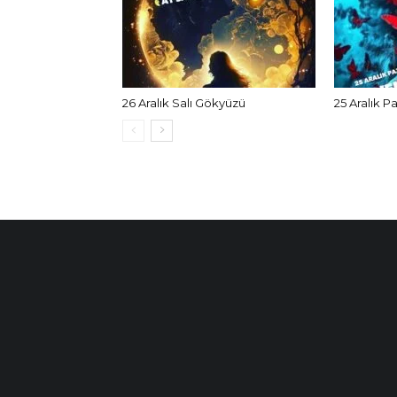
26 Aralık Salı Gökyüzü
25 Aralık P