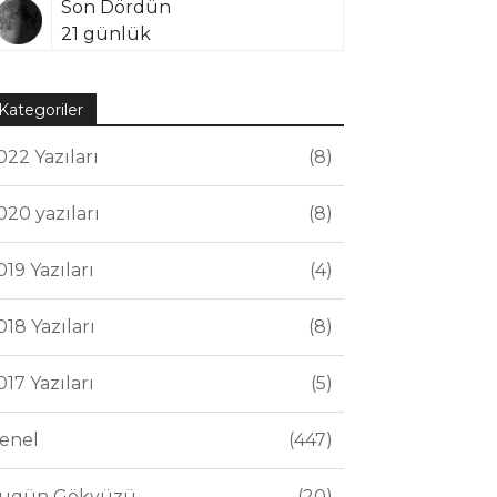
Son Dördün
21 günlük
Kategoriler
022 Yazıları
8
020 yazıları
8
019 Yazıları
4
018 Yazıları
8
017 Yazıları
5
enel
447
ugün Gökyüzü
20