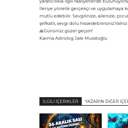
yaratıcılıkla ilgili faaliyetlerde bulunuyor
İleriye yönelik gerçekçi ve uygulamaya kon
mutlu edebilir. Sevgilinize, ailenize, çocuk
şefkatli, sevgi dolu hissedebilirsiniz.Yalnı
🙏Gününüz güzel geçsin!
Karma Astrolog Jale Muratoğlu
İLGİLİ İÇERİKLER
YAZARIN DİĞER İÇE