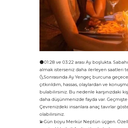
🌑01:28 ve 03:22 arası Ay boşlukta. Sabah
almak isterseniz daha ilerleyen saatleri te
🌜Sonrasında Ay Yengeç burcuna geçec
çıtkırıldım, hassas, olaylardan ve konuşma
bulabilirsiniz. Bu nedenle karşınızdaki ki
daha düşünmenizde fayda var. Geçmişte ya
Çevrenizdeki insanlara anaç tavırlar göst
olabilirsiniz.
💫Gün boyu Merkür Neptün üçgen. Özellikle