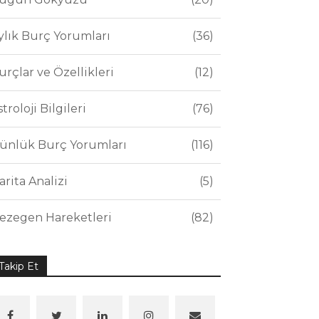
ylık Burç Yorumları
36
urçlar ve Özellikleri
12
stroloji Bilgileri
76
ünlük Burç Yorumları
116
arita Analizi
5
ezegen Hareketleri
82
Takip Et