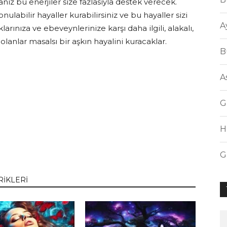
sanız bu enerjiler size fazlasıyla destek verecek.
ulabilir hayaller kurabilirsiniz ve bu hayaller sizi
A
larınıza ve ebeveynlerinize karşı daha ilgili, alakalı,
z olanlar masalsı bir aşkın hayalini kuracaklar.
B
A
G
H
G
RİKLERİ