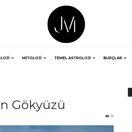
LOJİ
MİTOLOJİ
TEMEL ASTROLOJİ
BURÇLAR
Astrolog
ün Gökyüzü
Jale
51