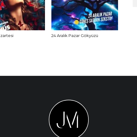
azartesi
24 Aralık Pazar Gökyüzü