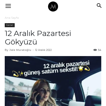
Ana Sayfa
Genel
12 Aralık Pazartesi
Gökyüzü
By
Jale Muratoğlu
-
12 Aralık 2022
54