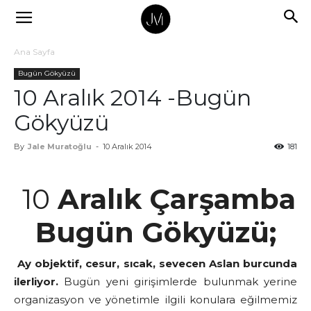
Ana Sayfa
Bugün Gökyüzü
10 Aralık 2014 -Bugün
Gökyüzü
By
Jale Muratoğlu
-
10 Aralık 2014
181
10
Aralık Çarşamba
Bugün Gökyüzü;
Ay objektif, cesur, sıcak, sevecen Aslan burcunda
ilerliyor.
Bugün yeni girişimlerde bulunmak yerine
organizasyon ve yönetimle ilgili konulara eğilmemiz