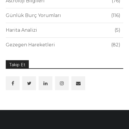
Astroloji Bilgileri
76
Günlük Burç Yorumları
116
Harita Analizi
5
Gezegen Hareketleri
82
Takip Et