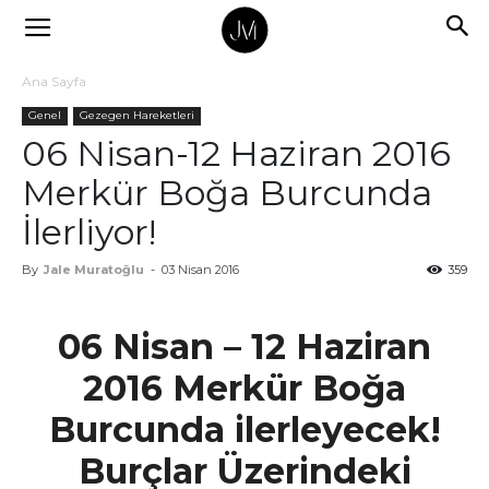
Ana Sayfa
Genel
Gezegen Hareketleri
06 Nisan-12 Haziran 2016
Merkür Boğa Burcunda
İlerliyor!
By
Jale Muratoğlu
-
03 Nisan 2016
359
06 Nisan – 12 Haziran
2016 Merkür Boğa
Burcunda ilerleyecek!
Burçlar Üzerindeki