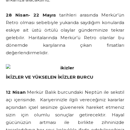
28 Nisan- 22 Mayıs
tarihleri arasında Merkür’ün
Retro olması sebebiyle yukarıda saydığım konularda
eskiye ait üstü örtülü olaylar gündeminize tekrar
gelebilir. Haritalarında Merkür’ü Retro olanlar bu
dönemde karşılarına çıkan fırsatları
değerlendirmelidir.
İKİZLER VE YÜKSELEN İKİZLER BURCU
12 Nisan
Merkür Balık burcundaki Neptün ile sekstil
açı içerisinde. Kariyerinizle ilgili vereceğiniz kararlar
açısından içsel sesinize güvenerek hareket etmeniz
sizin için olumlu sonuçlar getirecektir. Hayal
gücünüzün artması ile birlikte zihninizde
tasarladığınız her şeyi kolaylıkla ifade edebileceğiniz