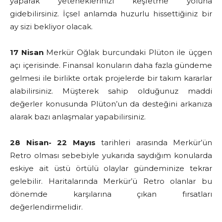
yaparak yeteneklerinizi keşfetme yoluna
gidebilirsiniz. İçsel anlamda huzurlu hissettiğiniz bir
ay sizi bekliyor olacak.
17 Nisan
Merkür Oğlak burcundaki Plüton ile üçgen
açı içerisinde. Finansal konuların daha fazla gündeme
gelmesi ile birlikte ortak projelerde bir takım kararlar
alabilirsiniz. Müşterek sahip olduğunuz maddi
değerler konusunda Plüton’un da desteğini arkanıza
alarak bazı anlaşmalar yapabilirsiniz.
28 Nisan- 22 Mayıs
tarihleri arasında Merkür’ün
Retro olması sebebiyle yukarıda saydığım konularda
eskiye ait üstü örtülü olaylar gündeminize tekrar
gelebilir. Haritalarında Merkür’ü Retro olanlar bu
dönemde karşılarına çıkan fırsatları
değerlendirmelidir.