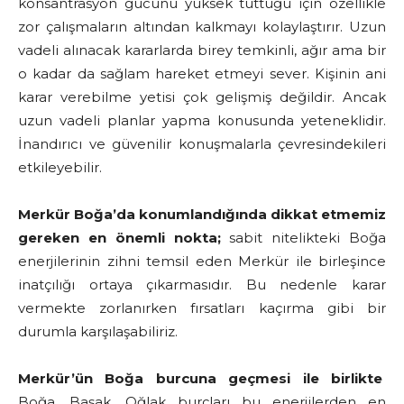
konsantrasyon gücünü yüksek tuttuğu için özellikle
zor çalışmaların altından kalkmayı kolaylaştırır. Uzun
vadeli alınacak kararlarda birey temkinli, ağır ama bir
o kadar da sağlam hareket etmeyi sever. Kişinin ani
karar verebilme yetisi çok gelişmiş değildir. Ancak
uzun vadeli planlar yapma konusunda yeteneklidir.
İnandırıcı ve güvenilir konuşmalarla çevresindekileri
etkileyebilir.
Merkür Boğa’da konumlandığında dikkat etmemiz
gereken en önemli nokta;
sabit nitelikteki Boğa
enerjilerinin zihni temsil eden Merkür ile birleşince
inatçılığı ortaya çıkarmasıdır. Bu nedenle karar
vermekte zorlanırken fırsatları kaçırma gibi bir
durumla karşılaşabiliriz.
Merkür’ün Boğa burcuna geçmesi ile birlikte
Boğa, Başak, Oğlak burçları bu enerjilerden en