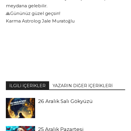
meydana gelebilir.
🙏Gününüz güzel geçsin!
Karma Astrolog Jale Muratoğlu
İLGİLİ İÇERİKLER
YAZARIN DİĞER İÇERİKLERİ
26 Aralık Salı Gökyüzü
25 Aralık Pazartesi