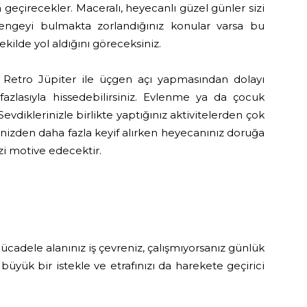
eçirecekler. Maceralı, heyecanlı güzel günler sizi
 dengeyi bulmakta zorlandığınız konular varsa bu
şekilde yol aldığını göreceksiniz.
Retro Jüpiter ile üçgen açı yapmasından dolayı
 fazlasıyla hissedebilirsiniz. Evlenme ya da çocuk
vdiklerinizle birlikte yaptığınız aktivitelerden çok
eliğinizden daha fazla keyif alırken heyecanınız doruğa
sizi motive edecektir.
mücadele alanınız iş çevreniz, çalışmıyorsanız günlük
i büyük bir istekle ve etrafınızı da harekete geçirici