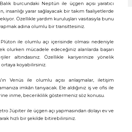
alık burcundaki Neptün ile üçgen açısı yaratıcı
 insanlığı yarar sağlayacak bir takım faaliyetlerde
kiyor. Özellikle yardım kuruluşları vasıtasıyla bunu
 yapmak adına olumlu bir transittesiniz.
lüton ile olumlu açı içerisinde olması nedeniyle
sek olurken mücadele edeceğiniz alanlarda başarı
iler altındasınız. Özellikle kariyerinize yönelik
ortaya koyabilirsiniz.
n Venüs ile olumlu açısı anlaşmalar, iletişim
amanıza imkân tanıyacak. Ele aldığınız iş ve ofis ile
derine inme, beceriklilik göstermeniz söz konusu.
tro Jüpiter ile üçgen açı yapmasından dolayı ev ve
ak hızlı bir şekilde bitirebilirsiniz.