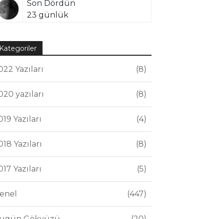
Son Dördün
23 günlük
Kategoriler
022 Yazıları
8
020 yazıları
8
019 Yazıları
4
018 Yazıları
8
017 Yazıları
5
enel
447
ugün Gökyüzü
20