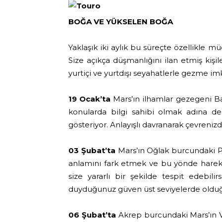
BOĞA VE YÜKSELEN BOĞA
Yaklaşık iki aylık bu süreçte özellikle müc
Size açıkça düşmanlığını ilan etmiş kişi
yurtiçi ve yurtdışı seyahatlerle gezme im
19 Ocak’ta
Mars’ın ilhamlar gezegeni Bal
konularda bilgi sahibi olmak adına de
gösteriyor. Anlayışlı davranarak çevrenizd
03 Şubat’ta
Mars’ın Oğlak burcundaki Pl
anlamını fark etmek ve bu yönde hareket
size yararlı bir şekilde tespit edebili
duyduğunuz güven üst seviyelerde olduğu 
06 Şubat’ta
Akrep burcundaki Mars’ın Ven