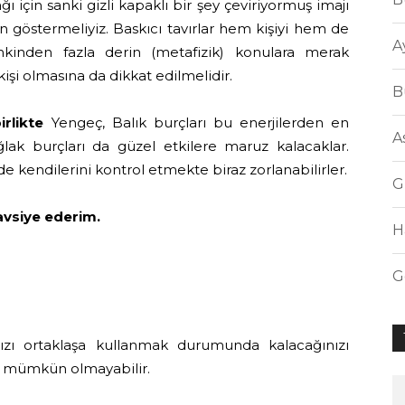
ı için sanki gizli kapaklı bir şey çeviriyormuş imajı
 göstermeliyiz. Baskıcı tavırlar hem kişiyi hem de
A
ankinden fazla derin (metafizik) konulara merak
rkişi olmasına da dikkat edilmelidir.
B
rlikte
Yengeç, Balık burçları bu enerjilerden en
A
ğlak burçları da güzel etkilere maruz kalacaklar.
 kendilerini kontrol etmekte biraz zorlanabilirler.
G
vsiye ederim.
H
G
ınızı ortaklaşa kullanmak durumunda kalacağınızı
z mümkün olmayabilir.