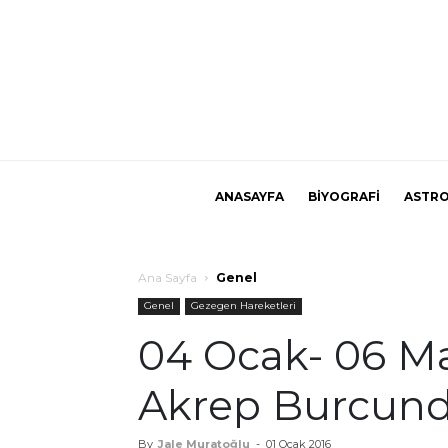
ANASAYFA
BİYOGRAFİ
ASTRO
Ana Sayfa
Genel
Genel
Gezegen Hareketleri
04 Ocak- 06 Ma
Akrep Burcunda 
By
Jale Muratoğlu
-
01 Ocak 2016