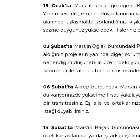
19 Ocak’ta
Mars ilhamlar gezegeni Ba
Yardımseverlik, empati duygularınızın yü
alanında uzlaşmakta zorlandığınız kişile
sezme duygunuz yükselecek. Hislerinizle 
03 Şubat’ta
Mars’ın Oğlak burcundaki Pl
aldığınız projelerin yanında diğer sorum
denendiğini düşünebilir, üzerindeki yükü
ki bu enerjiler altında bunların üstesinden
06 Şubat’ta
Akrep burcundaki Mars’ın Venü
da kariyerinizde yükselme fırsatı yakalaya
bir transittesiniz. Eş, aile ve ortakların
isteği duyabilirsiniz.
14 Şubat’ta
Mars’ın Başak burcundaki 
özellikle astlarınız ya da iş arkadaşlarınız