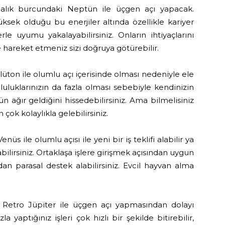
lık burcundaki Neptün ile üçgen açı yapacak.
ksek olduğu bu enerjiler altında özellikle kariyer
rle uyumu yakalayabilirsiniz. Onların ihtiyaçlarını
hareket etmeniz sizi doğruya götürebilir.
üton ile olumlu açı içerisinde olması nedeniyle ele
luluklarınızın da fazla olması sebebiyle kendinizin
n ağır geldiğini hissedebilirsiniz. Ama bilmelisiniz
 çok kolaylıkla gelebilirsiniz.
s ile olumlu açısı ile yeni bir iş teklifi alabilir ya
bilirsiniz. Ortaklaşa işlere girişmek açısından uygun
ızdan parasal destek alabilirsiniz. Evcil hayvan alma
Retro Jüpiter ile üçgen açı yapmasından dolayı
la yaptığınız işleri çok hızlı bir şekilde bitirebilir,