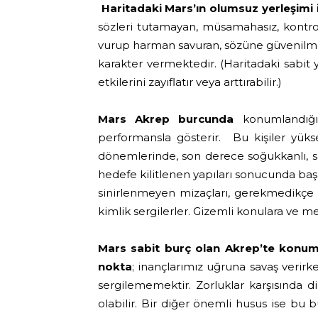
Haritadaki Mars’ın olumsuz yerleşimi 
sözleri tutamayan, müsamahasız, kontrols
vurup harman savuran, sözüne güvenilmey
karakter vermektedir. (Haritadaki sabit 
etkilerini zayıflatır veya arttırabilir.)
Mars Akrep burcunda
konumlandığı
performansla gösterir. Bu kişiler yüksek
dönemlerinde, son derece soğukkanlı, sak
hedefe kilitlenen yapıları sonucunda başar
sinirlenmeyen mizaçları, gerekmedikçe sa
kimlik sergilerler. Gizemli konulara ve met
Mars sabit burç olan Akrep’te konu
nokta
; inançlarımız uğruna savaş verir
sergilememektir. Zorluklar karşısında
olabilir. Bir diğer önemli husus ise bu 