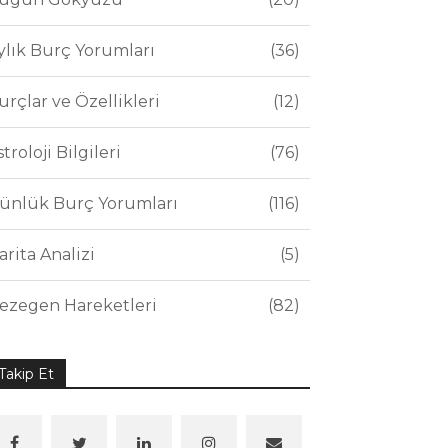
ylık Burç Yorumları
36
urçlar ve Özellikleri
12
stroloji Bilgileri
76
ünlük Burç Yorumları
116
arita Analizi
5
ezegen Hareketleri
82
Takip Et