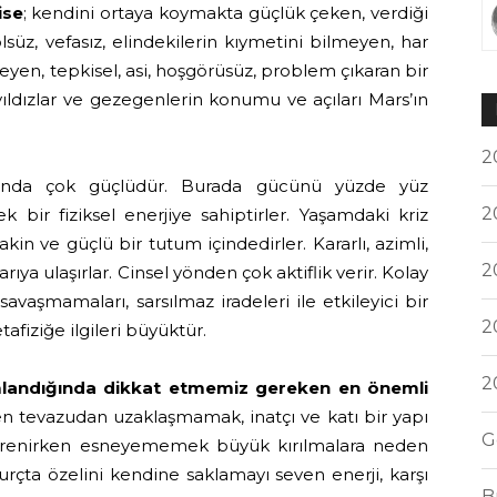
ise
; kendini ortaya koymakta güçlük çeken, verdiği
üz, vefasız, elindekilerin kıymetini bilmeyen, har
en, tepkisel, asi, hoşgörüsüz, problem çıkaran bir
yıldızlar ve gezegenlerin konumu ve açıları Mars’ın
2
nda çok güçlüdür. Burada gücünü yüzde yüz
2
 bir fiziksel enerjiye sahiptirler. Yaşamdaki kriz
in ve güçlü bir tutum içindedirler. Kararlı, azimli,
2
ıya ulaşırlar. Cinsel yönden çok aktiflik verir. Kolay
vaşmamaları, sarsılmaz iradeleri ile etkileyici bir
2
afiziğe ilgileri büyüktür.
2
mlandığında dikkat etmemiz gereken en önemli
ken tevazudan uzaklaşmamak, inatçı ve katı bir yapı
G
 direnirken esneyememek büyük kırılmalara neden
burçta özelini kendine saklamayı seven enerji, karşı
B