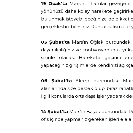
19 Ocak’ta
Mars’ın ilhamlar gezegeni B
yönünüzü daha kolay harekete geçirirken,
bulunmak isteyebileceğinize de dikkat çe
gerçekleştirebilirsiniz. Ruhsal çalışmalar
03 Şubat’ta
Mars’ın Oğlak burcundaki P
dayanıklılığınız ve motivasyonunuz yük
sizinle olacak. Harekete geçirici enerj
yapacağınız girişimlerde kendinizi açıkça 
06 Şubat’ta
Akrep burcundaki Mars’ı
alanlarında size destek olup biraz rahatl
ilgili konularda ortaklaşa işler yaparak 
14 Şubat’ta
Mars’ın Başak burcundaki Re
ofis içinde yapmanız gereken işleri ele alar