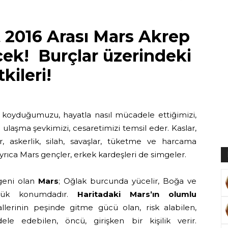
 2016 Arası Mars Akrep
cek! Burçlar üzerindeki
Muratoğlu
tkileri!
ya koyduğumuzu, hayatla nasıl mücadele ettiğimizi,
 ulaşma şevkimizi, cesaretimizi temsil eder. Kaslar,
er, askerlik, silah, savaşlar, tüketme ve harcama
Ayrıca Mars gençler, erkek kardeşleri de simgeler.
geni olan
Mars
; Oğlak burcunda yücelir, Boğa ve
düşük konumdadır.
Haritadaki Mars’ın olumlu
llerinin peşinde gitme gücü olan, risk alabilen,
dele edebilen, öncü, girişken bir kişilik verir.