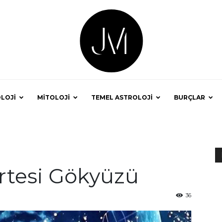
LOJİ
MİTOLOJİ
TEMEL ASTROLOJİ
BURÇLAR
Astrolog
rtesi Gökyüzü
Jale
36