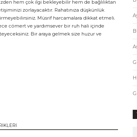
nizden hem çok ilgi bekleyebilir hem de bağlılıktan
letişiminizi zorlayacaktır. Rahatınıza düşkünlük
A
irmeyebilirsiniz. Müsrif harcamalara dikkat etmeli.
ce cömert ve yardımsever bir ruh hali içinde
B
steyeceksiniz. Bir araya gelmek size huzur ve
A
G
H
G
RİKLERİ