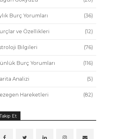
ylık Burç Yorumları
36
urçlar ve Özellikleri
12
stroloji Bilgileri
76
ünlük Burç Yorumları
116
arita Analizi
5
ezegen Hareketleri
82
Takip Et