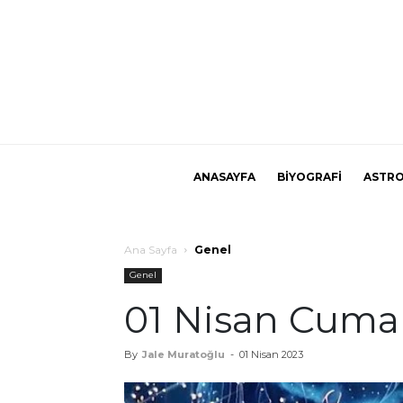
ANASAYFA
BİYOGRAFİ
ASTRO
Ana Sayfa
Genel
Genel
01 Nisan Cuma
By
Jale Muratoğlu
-
01 Nisan 2023