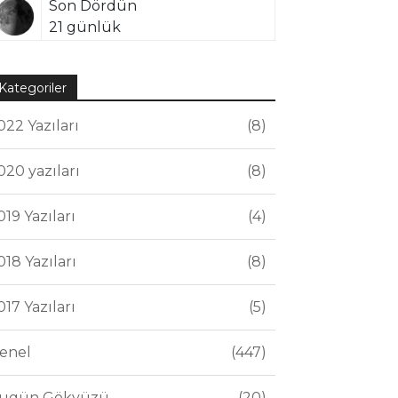
Son Dördün
21 günlük
Kategoriler
022 Yazıları
8
020 yazıları
8
019 Yazıları
4
018 Yazıları
8
017 Yazıları
5
enel
447
ugün Gökyüzü
20