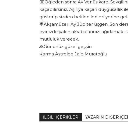
❤️‍🔥Öğleden sonra Ay Venüs kare. Sevgili
kaçabilirsiniz. Aşırıya kaçan duygusallık i
gösterip sizden beklenilenleri yerine get
🌟Akşamüzeri Ay Jüpiter üçgen. Son dere
evinizde yakın akrabalarınızı ağırlamak i
mutluluk verecek.
🙏Gününüz güzel geçsin.
Karma Astrolog Jale Muratoğlu
İLGİLİ İÇERİKLER
YAZARIN DİĞER İÇE