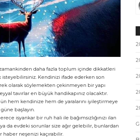
2
2
rzamankinden daha fazla toplum içinde dikkatleri
2
steyebilirsiniz. Kendinizi ifade ederken son
i direk olarak söylemekten çekinmeyen bir yapı
2
meyyal tavırlar en büyük handikapınız olacaktır.
ün hem kendinize hem de yaralarını iyileştirmeye
2
k güne başlayın.
ece isyankar bir ruh hali ile bağımsızlığınızı ilan
G
 ya da evdeki sorunlar size ağır gelebilir, bunlardan
r haber neşenizi kaçırabilir.
B