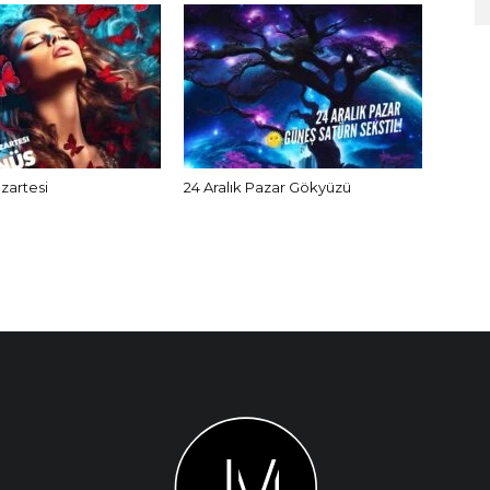
azartesi
24 Aralık Pazar Gökyüzü