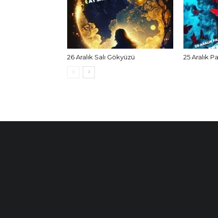
26 Aralık Salı Gökyüzü
25 Aralık P