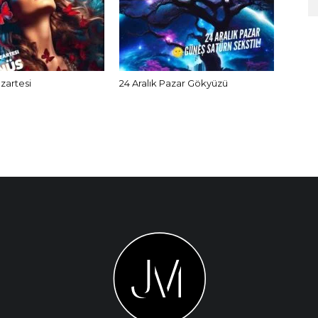
azartesi
24 Aralık Pazar Gökyüzü