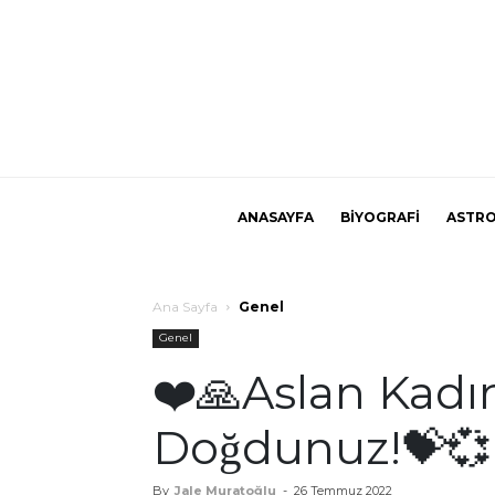
ANASAYFA
BİYOGRAFİ
ASTRO
Ana Sayfa
Genel
Genel
❤️🙏Aslan Kadınl
Doğdunuz!💝💞
By
Jale Muratoğlu
-
26 Temmuz 2022