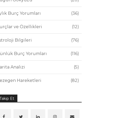
ylık Burç Yorumları
36
urçlar ve Özellikleri
12
stroloji Bilgileri
76
ünlük Burç Yorumları
116
arita Analizi
5
ezegen Hareketleri
82
Takip Et