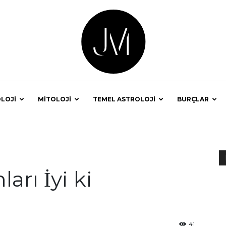
LOJİ
MİTOLOJİ
TEMEL ASTROLOJİ
BURÇLAR
Astrolog
arı İyi ki
Jale
41