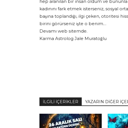
hep aranılan bir insan oldum ve bununla
kadınını fark etmek isterseniz, sosyal ortaml
başına toplandığı, ilgi çeken, otoritesi hi
birini görürseniz işte o benim…
Devamı web sitemde.
Karma Astrolog Jale Muratoğlu
İLGİLİ İÇERİKLER
YAZARIN DİĞER İÇE