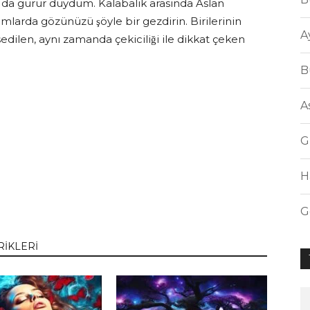
 da gurur duydum. Kalabalık arasında Aslan
arda gözünüzü şöyle bir gezdirin. Birilerinin
A
ssedilen, aynı zamanda çekiciliği ile dikkat çeken
B
A
G
H
G
RİKLERİ