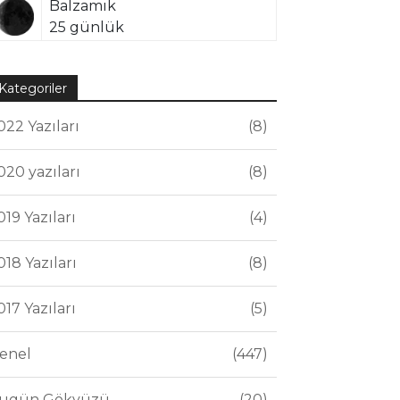
Balzamik
25 günlük
Kategoriler
022 Yazıları
8
020 yazıları
8
019 Yazıları
4
018 Yazıları
8
017 Yazıları
5
enel
447
ugün Gökyüzü
20