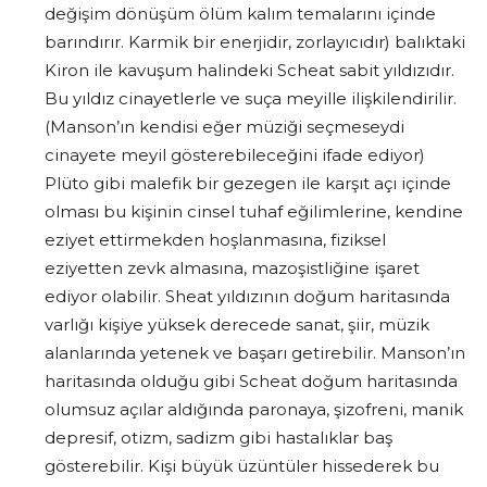
değişim dönüşüm ölüm kalım temalarını içinde
barındırır. Karmik bir enerjidir, zorlayıcıdır) balıktaki
Kiron ile kavuşum halindeki Scheat sabit yıldızıdır.
Bu yıldız cinayetlerle ve suça meyille ilişkilendirilir.
(Manson’ın kendisi eğer müziği seçmeseydi
cinayete meyil gösterebileceğini ifade ediyor)
Plüto gibi malefik bir gezegen ile karşıt açı içinde
olması bu kişinin cinsel tuhaf eğilimlerine, kendine
eziyet ettirmekden hoşlanmasına, fiziksel
eziyetten zevk almasına, mazoşistliğine işaret
ediyor olabilir. Sheat yıldızının doğum haritasında
varlığı kişiye yüksek derecede sanat, şiir, müzik
alanlarında yetenek ve başarı getirebilir. Manson’ın
haritasında olduğu gibi Scheat doğum haritasında
olumsuz açılar aldığında paronaya, şizofreni, manik
depresif, otizm, sadizm gibi hastalıklar baş
gösterebilir. Kişi büyük üzüntüler hissederek bu