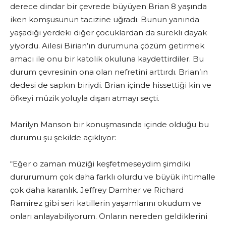
derece dindar bir çevrede büyüyen Brian 8 yaşında
iken komşusunun tacizine uğradı. Bunun yanında
yaşadığı yerdeki diğer çocuklardan da sürekli dayak
yiyordu. Ailesi Birian’ın durumuna çözüm getirmek
amacı ile onu bir katolik okuluna kaydettirdiler. Bu
durum çevresinin ona olan nefretini arttırdı. Brian’ın
dedesi de sapkın biriydi. Brian içinde hissettiği kin ve
öfkeyi müzik yoluyla dışarı atmayı seçti.
Marilyn Manson bir konuşmasında içinde olduğu bu
durumu şu şekilde açıklıyor:
“Eğer o zaman müziği keşfetmeseydim şimdiki
dururumum çok daha farklı olurdu ve büyük ihtimalle
çok daha karanlık. Jeffrey Damher ve Richard
Ramirez gibi seri katillerin yaşamlarını okudum ve
onları anlayabiliyorum. Onların nereden geldiklerini