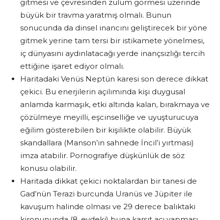
gitmesi ve çevresinden zulüm görmesi üzerinde
büyük bir travma yaratmış olmalı. Bunun
sonucunda da dinsel inancını geliştirecek bir yöne
gitmek yerine tam tersi bir istikamete yönelmesi,
iç dünyasını aydınlatacağı yerde inançsızlığı tercih
ettiğine işaret ediyor olmalı.
Haritadaki Venüs Neptün karesi son derece dikkat
çekici. Bu enerjilerin açılımında kişi duygusal
anlamda karmaşık, etki altında kalan, bırakmaya ve
çözülmeye meyilli, eşcinselliğe ve uyuşturucuya
eğilim gösterebilen bir kişilikte olabilir. Büyük
skandallara (Manson’ın sahnede İncil’i yırtması)
imza atabilir. Pornografiye düşkünlük de söz
konusu olabilir.
Haritada dikkat çekici noktalardan bir tanesi de
Gad’nün Terazi burcunda Uranüs ve Jüpiter ile
kavuşum halinde olması ve 29 derece balıktaki
kironununda (8. evdeki) buna karşıt açı yapması.