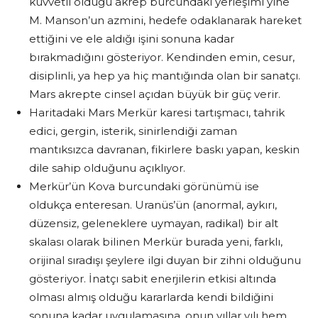
kuvvetli olduğu akrep burcundaki yerleşimi yine
M. Manson’un azmini, hedefe odaklanarak hareket
ettiğini ve ele aldığı işini sonuna kadar
bırakmadığını gösteriyor. Kendinden emin, cesur,
disiplinli, ya hep ya hiç mantığında olan bir sanatçı.
Mars akrepte cinsel açıdan büyük bir güç verir.
Haritadaki Mars Merkür karesi tartışmacı, tahrik
edici, gergin, isterik, sinirlendiği zaman
mantıksızca davranan, fikirlere baskı yapan, keskin
dile sahip olduğunu açıklıyor.
Merkür’ün Kova burcundaki görünümü ise
oldukça enteresan. Uranüs’ün (anormal, aykırı,
düzensiz, geleneklere uymayan, radikal) bir alt
skalası olarak bilinen Merkür burada yeni, farklı,
orijinal sıradışı şeylere ilgi duyan bir zihni olduğunu
gösteriyor. İnatçı sabit enerjilerin etkisi altında
olması almış olduğu kararlarda kendi bildiğini
sonuna kadar uygulamasına, onun yıllar yılı hem