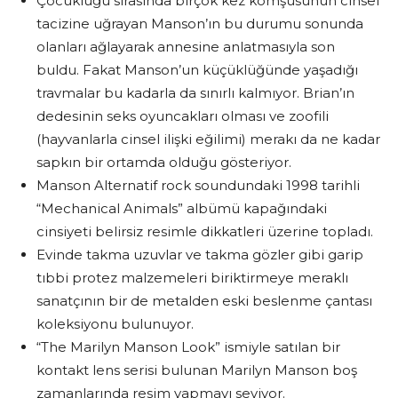
Çocukluğu sırasında birçok kez komşusunun cinsel
tacizine uğrayan Manson’ın bu durumu sonunda
olanları ağlayarak annesine anlatmasıyla son
buldu. Fakat Manson’un küçüklüğünde yaşadığı
travmalar bu kadarla da sınırlı kalmıyor. Brian’ın
dedesinin seks oyuncakları olması ve zoofili
(hayvanlarla cinsel ilişki eğilimi) merakı da ne kadar
sapkın bir ortamda olduğu gösteriyor.
Manson Alternatif rock soundundaki 1998 tarihli
“Mechanical Animals” albümü kapağındaki
cinsiyeti belirsiz resimle dikkatleri üzerine topladı.
Evinde takma uzuvlar ve takma gözler gibi garip
tıbbi protez malzemeleri biriktirmeye meraklı
sanatçının bir de metalden eski beslenme çantası
koleksiyonu bulunuyor.
“The Marilyn Manson Look” ismiyle satılan bir
kontakt lens serisi bulunan Marilyn Manson boş
zamanlarında resim yapmayı seviyor.