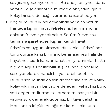
sevgisini gösteriyor olmalı. Bu enerjiler ayrıca dans,
yaratıcılık, şov, sanat ve müziğe olan yatkınlığının
kolay bir şekilde açığa vurumuna işaret ediyor.
Koç burcunun ikinci dekanında yer alan Satürn
haritada kişinin hayat felsefesini, Tanrı inancını
anlatan 9. evde yer almakta. Satürn 9. evde şu
temalara işaret eder: Kişinin kendi hayat
felsefesine uygun olmayan dini, ahlaki, felsefi her
türlü görüşe karşı bir inanç benimsemesi halinde
hayatında ciddi kaoslar, fanatizm, yaptırımlar hatta
hiçlik duygusu gelişebilir. Kişi aslında içindeki iç
sese yönelerek inançlı bir yol tercih edebilir.
Bunun sonucunda da son derece sağlam ve kolay
kolay yıkılmayan bir yapı elde eder. Fakat kişi bu iç
sesi değerlendiremezse tamamen inançsız bir
yapıya sürüklenerek güvensiz bir tavır geliştirir.
Manson’un küçükken ağır bir katolik okuluna