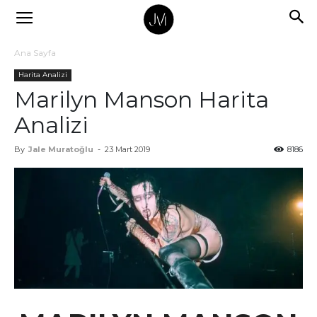
Ana Sayfa
Harita Analizi
Marilyn Manson Harita
Analizi
By
Jale Muratoğlu
-
23 Mart 2019
8186