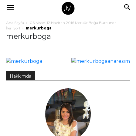
Ana Sayfa
06 Nisan-12 Haziran 2016 Merkür Boğa Burcunda
İlerliyor!
merkurboga
merkurboga
Hakkımda