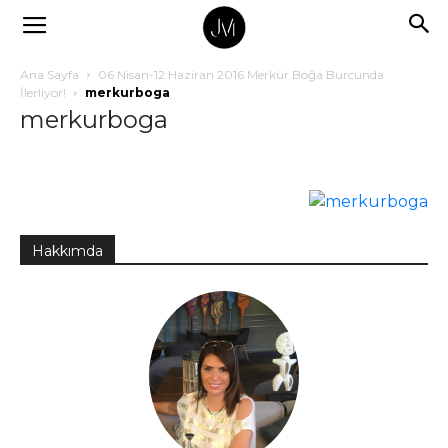
Ana Sayfa
06 Nisan-12 Haziran 2016 Merkür Boğa Burcunda
İlerliyor!
merkurboga
merkurboga
Hakkımda