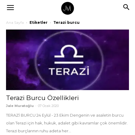
Ana Sayfa
Etiketler
Terazi burcu
Terazi Burcu Özellikleri
Jale Muratoğlu
-
07 Ocak 2020
TERAZİ BURCU 24 Eylül - 23 Ekim Dengenin ve asaletin burcu
olan Terazi için hak, hukuk, adalet gibi kavramlar çok önemlidir.
Terazi burçlarının ruhu adeta her...