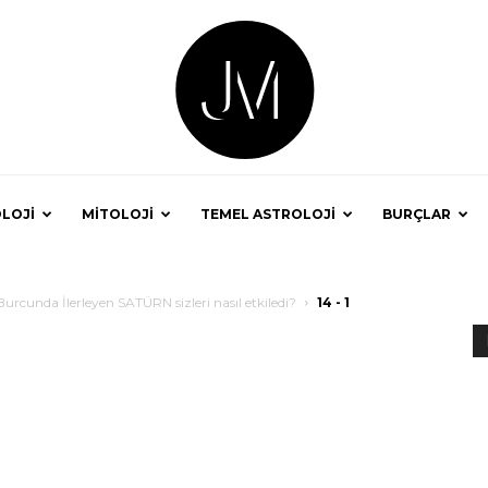
LOJİ
MİTOLOJİ
TEMEL ASTROLOJİ
BURÇLAR
Astrolog
Burcunda İlerleyen SATÜRN sizleri nasıl etkiledi?
14 - 1
Jale