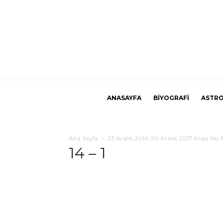
ANASAYFA
BİYOGRAFİ
ASTRO
Ana Sayfa
23 Aralık 2014-20 Aralık 2017 Arası Yay 
14 – 1