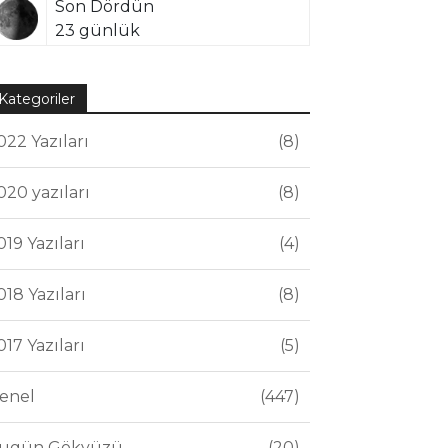
Son Dördün
23 günlük
Kategoriler
022 Yazıları
8
020 yazıları
8
019 Yazıları
4
018 Yazıları
8
017 Yazıları
5
enel
447
ugün Gökyüzü
20