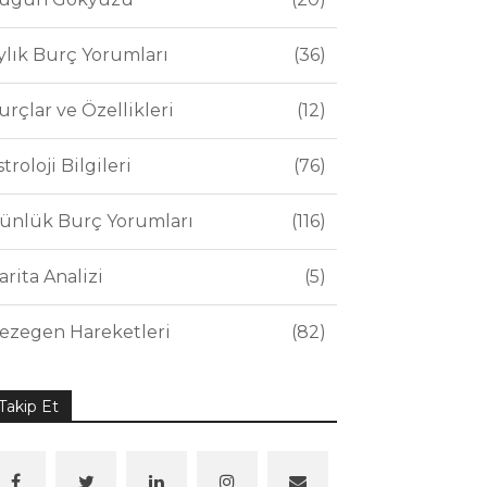
ylık Burç Yorumları
36
urçlar ve Özellikleri
12
stroloji Bilgileri
76
ünlük Burç Yorumları
116
arita Analizi
5
ezegen Hareketleri
82
Takip Et