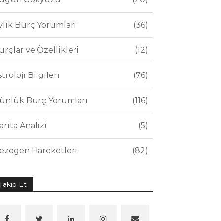
ylık Burç Yorumları
36
urçlar ve Özellikleri
12
stroloji Bilgileri
76
ünlük Burç Yorumları
116
arita Analizi
5
ezegen Hareketleri
82
Takip Et