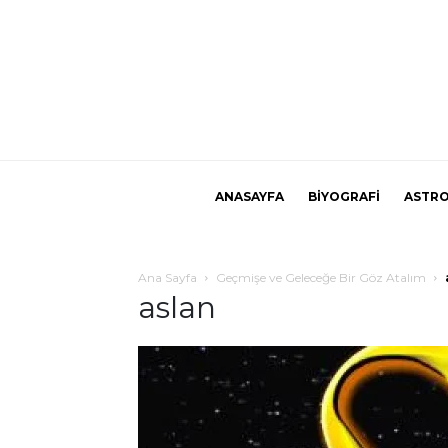
ANASAYFA
BİYOGRAFİ
ASTRO
Ana Sayfa
Geçmişe ve Geleceğe Bir Göz Atalım
aslan