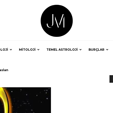
LOJİ
MİTOLOJİ
TEMEL ASTROLOJİ
BURÇLAR
Astrolog
aslan
Jale