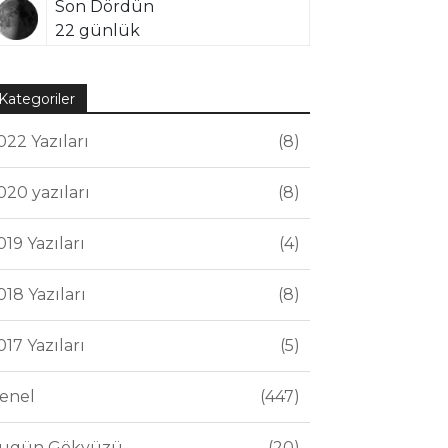
Son Dördün
22 günlük
Kategoriler
022 Yazıları
8
020 yazıları
8
019 Yazıları
4
018 Yazıları
8
017 Yazıları
5
enel
447
ugün Gökyüzü
20