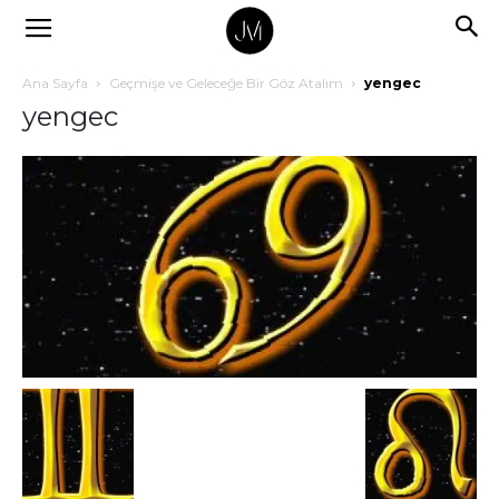
Ana Sayfa
Geçmişe ve Geleceğe Bir Göz Atalım
yengec
yengec