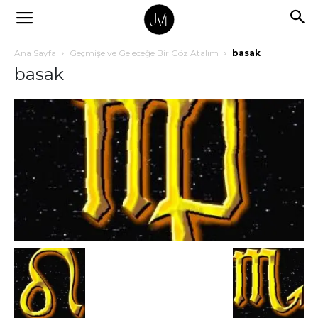
Ana Sayfa
Geçmişe ve Geleceğe Bir Göz Atalım
basak
basak