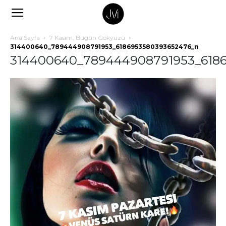
Ana Sayfa
7 Kasım, Bugün Gökyüzü
314400640_789444908791953_6186953580393652476_n
314400640_789444908791953_618