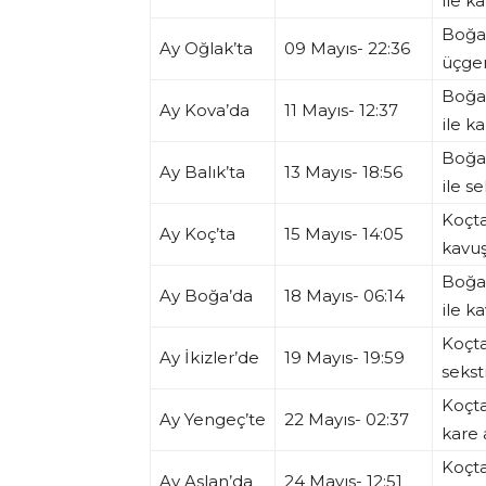
ile ka
Boğad
Ay Oğlak’ta
09 Mayıs- 22:36
üçgen
Boğa
Ay Kova’da
11 Mayıs- 12:37
ile ka
Boğa
Ay Balık’ta
13 Mayıs- 18:56
ile se
Koçta
Ay Koç’ta
15 Mayıs- 14:05
kavu
Boğa
Ay Boğa’da
18 Mayıs- 06:14
ile 
Koçta
Ay İkizler’de
19 Mayıs- 19:59
seksti
Koçta
Ay Yengeç’te
22 Mayıs- 02:37
kare 
Koçta
Ay Aslan’da
24 Mayıs- 12:51