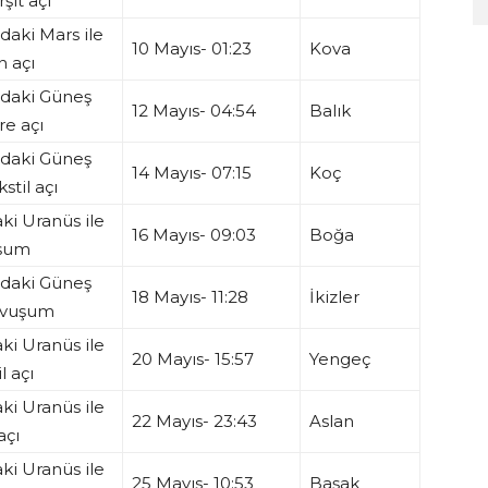
rşıt açı
aki Mars ile
10 Mayıs- 01:23
Kova
 açı
daki Güneş
12 Mayıs- 04:54
Balık
re açı
daki Güneş
14 Mayıs- 07:15
Koç
kstil açı
ki Uranüs ile
16 Mayıs- 09:03
Boğa
şum
daki Güneş
18 Mayıs- 11:28
İkizler
kavuşum
ki Uranüs ile
20 Mayıs- 15:57
Yengeç
l açı
ki Uranüs ile
22 Mayıs- 23:43
Aslan
açı
ki Uranüs ile
25 Mayıs- 10:53
Başak