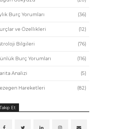
ylık Burç Yorumları
36
urçlar ve Özellikleri
12
stroloji Bilgileri
76
ünlük Burç Yorumları
116
arita Analizi
5
ezegen Hareketleri
82
Takip Et