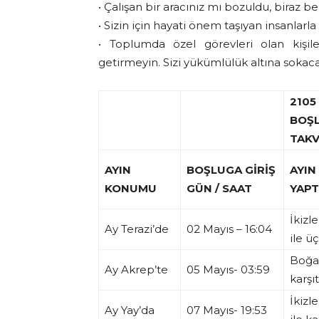
• Çalışan bir aracınız mı bozuldu, biraz b
• Sizin için hayati önem taşıyan insanlarl
• Toplumda özel görevleri olan kişil
getirmeyin. Sizi yükümlülük altına sokac
2105
BOŞ
TAKV
AYIN
BOŞLUGA GİRİŞ
AYIN
KONUMU
GÜN / SAAT
YAPT
İkizl
Ay Terazi’de
02 Mayıs – 16:04
ile ü
Boğad
Ay Akrep’te
05 Mayıs- 03:59
karşıt
İkizl
Ay Yay’da
07 Mayıs- 19:53