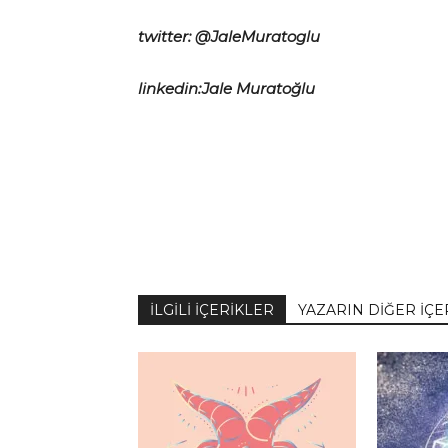
twitter: @JaleMuratoglu
linkedin:Jale Muratoğlu
İLGİLİ İÇERİKLER
YAZARIN DİĞER İÇE