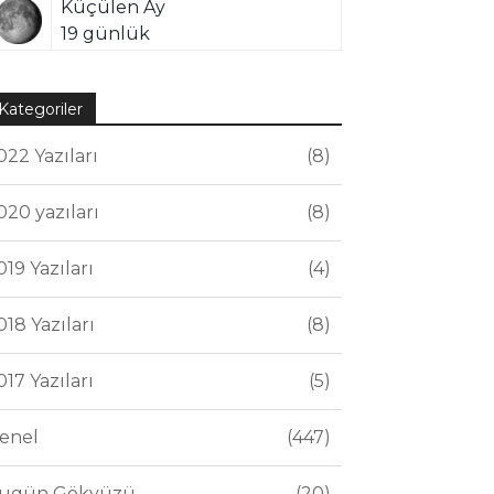
Küçülen Ay
19 günlük
Kategoriler
022 Yazıları
8
020 yazıları
8
019 Yazıları
4
018 Yazıları
8
017 Yazıları
5
enel
447
ugün Gökyüzü
20