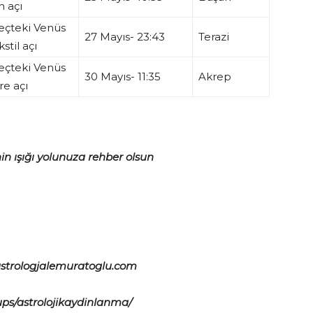
 açı
eçteki Venüs
27 Mayıs- 23:43
Terazi
kstil açı
eçteki Venüs
30 Mayıs- 11:35
Akrep
re açı
in ışığı yolunuza rehber olsun
strologjalemuratoglu.com
ps/astrolojikaydinlanma/