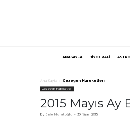
ANASAYFA
BİYOGRAFİ
ASTRO
Ana Sayfa
Gezegen Hareketleri
Gezegen Hareketleri
2015 Mayıs Ay 
By
Jale Muratoğlu
-
30 Nisan 2015