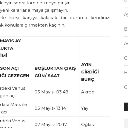
ekleyin sonra tamir etmeye girişin.
a yeni kararlar almaya çalışmayın.
A
erle karşı karşıya kalacak bir duruma kendinizi
ak konulara girmekten kaçının.
B
 MAYIS AY
A
LUKTA
İMİ
G
AYIN
 SON AÇI
BOŞLUKTAN ÇIKIŞ
GİRDİĞİ
H
IĞI GEZEGEN
GÜN/ SAAT
BURÇ
G
erdeki Venüs
03 Mayıs- 03:48
Akrep
çgen açı
aki Mars ile
05 Mayıs- 13:14
Yay
 açı
erdeki Venüs
07 Mayıs- 20:17
Oğlak