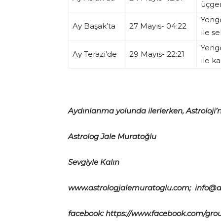
üçgen
Yeng
Ay Başak’ta
27 Mayıs- 04:22
ile se
Yeng
Ay Terazi’de
29 Mayıs- 22:21
ile ka
Aydınlanma yolunda ilerlerken, Astroloji’n
Astrolog Jale Muratoğlu
Sevgiyle Kalın
www.astrologjalemuratoglu.com; info@a
facebook: https://www.facebook.com/grou