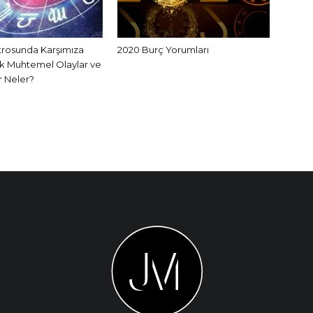
rosunda Karşımıza
2020 Burç Yorumları
k Muhtemel Olaylar ve
 Neler?