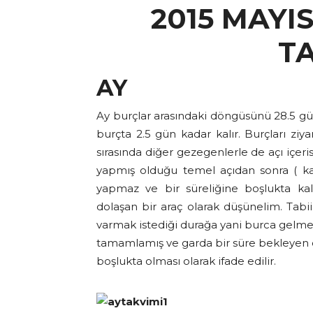
2015 MAYI
T
AY
Ay burçlar arasındaki döngüsünü 28.5 g
burçta 2.5 gün kadar kalır. Burçları zi
sırasında diğer gezegenlerle de açı içer
yapmış olduğu temel açıdan sonra ( kav
yapmaz ve bir süreliğine boşlukta kalı
dolaşan bir araç olarak düşünelim. Tabi
varmak istediği durağa yani burca gelm
tamamlamış ve garda bir süre bekleyen ot
boşlukta olması olarak ifade edilir.