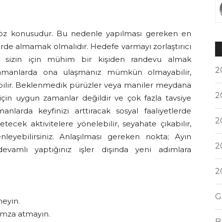
 söz konusudur. Bu nedenle yapılması gereken en
lerde almamak olmalıdır. Hedefe varmayı zorlaştırıcı
n sizin için mühim bir kişiden randevu almak
2
 zamanlarda ona ulaşmanız mümkün olmayabilir,
yabilir. Beklenmedik pürüzler veya maniler meydana
2
için uygun zamanlar değildir ve çok fazla tavsiye
nlarda keyfinizi arttıracak sosyal faaliyetlerde
2
etecek aktivitelere yönelebilir, seyahate çıkabilir,
enleyebilirsiniz. Anlaşılması gereken nokta; Ayın
2
vamlı yaptığınız işler dışında yeni adımlara
2
G
meyin.
 imza atmayın.
B