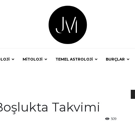
LOJİ
MİTOLOJİ
TEMEL ASTROLOJİ
BURÇLAR
Astrolog
Boşlukta Takvimi
Jale
509