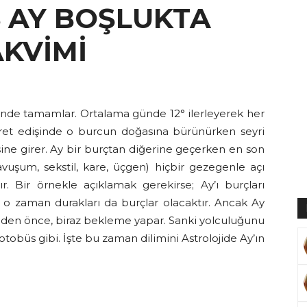
S AY BOŞLUKTA
AKVİMİ
Muratoğlu
ünde tamamlar. Ortalama günde 12° ilerleyerek her
yaret edişinde o burcun doğasına bürünürken seyri
isine girer. Ay bir burçtan diğerine geçerken en son
uşum, sekstil, kare, üçgen) hiçbir gezegenle açı
r. Bir örnekle açıklamak gerekirse; Ay’ı burçları
i o zaman durakları da burçlar olacaktır. Ancak Ay
eden önce, biraz bekleme yapar. Sanki yolculuğunu
obüs gibi. İşte bu zaman dilimini Astrolojide Ay’ın