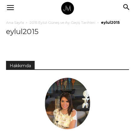
Ana Sayfa
2015 Eylül Güneş ve Ay Geçiş Tarihleri
eylul2015
eylul2015
Hakkımda