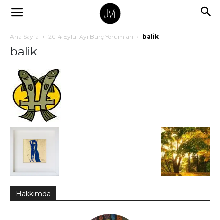
Ana Sayfa
2014 Eylül Ayı Burç Yorumları
balik
balik
Hakkımda