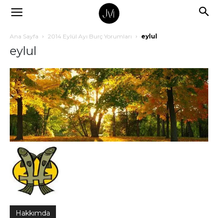
Ana Sayfa
2014 Eylül Ayı Burç Yorumları
eylul
eylul
Hakkımda