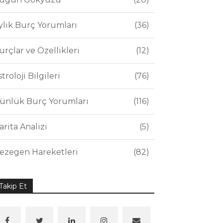
ylık Burç Yorumları
36
urçlar ve Özellikleri
12
stroloji Bilgileri
76
ünlük Burç Yorumları
116
arita Analizi
5
ezegen Hareketleri
82
Takip Et