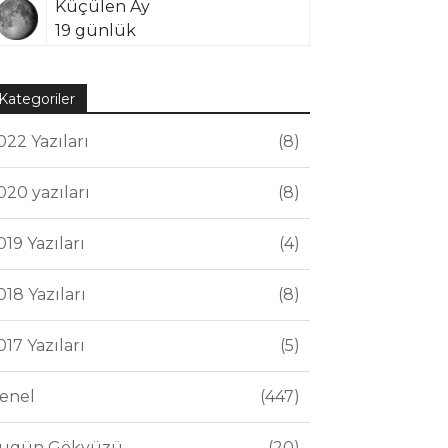
Küçülen Ay
19 günlük
Kategoriler
022 Yazıları
8
020 yazıları
8
019 Yazıları
4
018 Yazıları
8
017 Yazıları
5
enel
447
ugün Gökyüzü
20