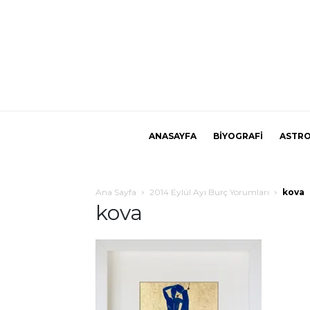
ANASAYFA
BİYOGRAFİ
ASTRO
Ana Sayfa
2014 Eylül Ayı Burç Yorumları
kova
kova