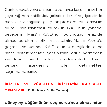
Günlük hayat veya ofis içinde zorlayıcı koşullarınızı her
şeye rağmen hafifletici, geliştirici bir süreç içerisinde
olacaksınız. Sağlıkla ilgili çıkan problemlerin tedavi ile
olumlu sonuçlanması mümkün. G.A.D’nün yönetici
gezegeni Mars’ın K.A.D’nün bulunduğu Terazi’de
olması bu olumlu etkileri azaltabilir, Mars’ın Akrep’e
geçmesi sonucunda K.A.D. olumlu enerjilerini daha
rahat hissettirecektir. Şahsınızdan ödün vermeden
kararlı ve cesur bir şekilde kendinizi ifade etmeli,
gerçek isteklerinizi dile getirmekten
kaçınmamalısınız.
İKİZLER VE YÜKSELEN İKİZLER’İN KADERSEL
TEMALARI;
(11. Ev Koç- 5. Ev Terazi)
Güney Ay Düğümünün Koç Burcu’nda olmasından