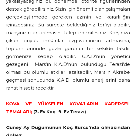
yakalayacağınız bu dönemde, otorite figürlerinden
destek görebilirsiniz. Sizin için önemli olan çalışmaları
gerçekleştirmede gereken azmin ve kararlılığın
içinizdesiniz. Bu süreçte beklediğiniz terfiyi alabilir,
maaşınızın arttırılmasını talep edebilirsiniz. Karşınıza
çıkan büyük imkânlar özgüveninizin artmasına,
toplum önünde gözle görünür bir şekilde takdir
görmenize sebep olabilir. G.A.D’nün yönetici
gezegeni Mars’ın K.A.D’nün bulunduğu Terazi’de
olması bu olumlu etkileri azaltabilir, Mars’ın Akrebe
geçmesi sonucunda K.A.D. olumlu enerjilerini daha
rahat hissettirecektir.
KOVA VE YÜKSELEN KOVA’LARIN KADERSEL
TEMALARI;
(3. Ev Koç- 9. Ev Terazi)
Güney Ay Düğümünün Koç Burcu’nda olmasından
dolayı
;