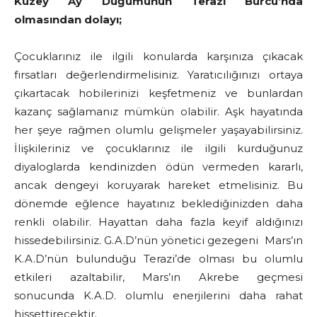
Kuzey Ay Düğümünün Terazi Burcu’nda
olmasından dolayı;
Çocuklarınız ile ilgili konularda karşınıza çıkacak
fırsatları değerlendirmelisiniz. Yaratıcılığınızı ortaya
çıkartacak hobilerinizi keşfetmeniz ve bunlardan
kazanç sağlamanız mümkün olabilir. Aşk hayatında
her şeye rağmen olumlu gelişmeler yaşayabilirsiniz.
İlişkileriniz ve çocuklarınız ile ilgili kurduğunuz
diyaloglarda kendinizden ödün vermeden kararlı,
ancak dengeyi koruyarak hareket etmelisiniz. Bu
dönemde eğlence hayatınız beklediğinizden daha
renkli olabilir. Hayattan daha fazla keyif aldığınızı
hissedebilirsiniz. G.A.D’nün yönetici gezegeni Mars’ın
K.A.D’nün bulunduğu Terazi’de olması bu olumlu
etkileri azaltabilir, Mars’ın Akrebe geçmesi
sonucunda K.A.D. olumlu enerjilerini daha rahat
hissettirecektir.