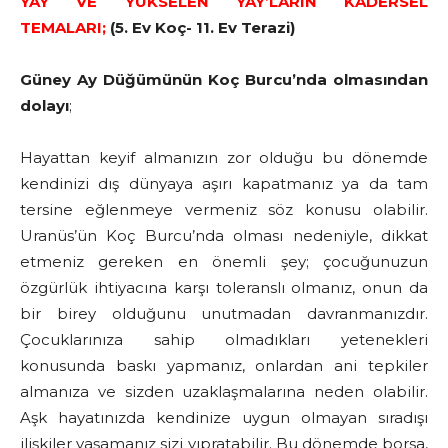
YAY VE YÜKSELEN YAY’LARIN KADERSEL
TEMALARI;
(5. Ev Koç- 11. Ev Terazi)
Güney Ay Düğümünün Koç Burcu’nda olmasından
dolayı
;
Hayattan keyif almanızın zor olduğu bu dönemde
kendinizi dış dünyaya aşırı kapatmanız ya da tam
tersine eğlenmeye vermeniz söz konusu olabilir.
Uranüs’ün Koç Burcu’nda olması nedeniyle, dikkat
etmeniz gereken en önemli şey; çocuğunuzun
özgürlük ihtiyacına karşı toleranslı olmanız, onun da
bir birey olduğunu unutmadan davranmanızdır.
Çocuklarınıza sahip olmadıkları yetenekleri
konusunda baskı yapmanız, onlardan ani tepkiler
almanıza ve sizden uzaklaşmalarına neden olabilir.
Aşk hayatınızda kendinize uygun olmayan sıradışı
ilişkiler yaşamanız sizi yıpratabilir. Bu dönemde borsa,