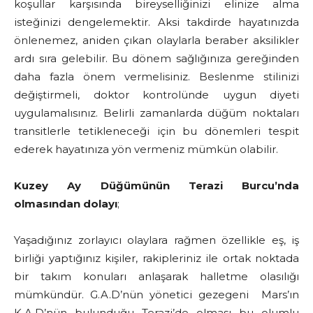
koşullar karşısında bireyselliğinizi elinize alma
isteğinizi dengelemektir. Aksi takdirde hayatınızda
önlenemez, aniden çıkan olaylarla beraber aksilikler
ardı sıra gelebilir. Bu dönem sağlığınıza gereğinden
daha fazla önem vermelisiniz. Beslenme stilinizi
değiştirmeli, doktor kontrolünde uygun diyeti
uygulamalısınız. Belirli zamanlarda düğüm noktaları
transitlerle tetikleneceği için bu dönemleri tespit
ederek hayatınıza yön vermeniz mümkün olabilir.
Kuzey Ay Düğümünün Terazi Burcu’nda
olmasından dolayı
;
Yaşadığınız zorlayıcı olaylara rağmen özellikle eş, iş
birliği yaptığınız kişiler, rakipleriniz ile ortak noktada
bir takım konuları anlaşarak halletme olasılığı
mümkündür. G.A.D’nün yönetici gezegeni Mars’ın
K.A.D’nün bulunduğu Terazi’de olması bu olumlu