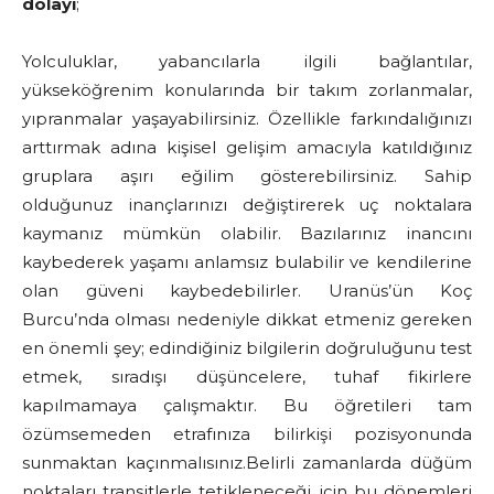
dolayı
;
Yolculuklar, yabancılarla ilgili bağlantılar,
yükseköğrenim konularında bir takım zorlanmalar,
yıpranmalar yaşayabilirsiniz. Özellikle farkındalığınızı
arttırmak adına kişisel gelişim amacıyla katıldığınız
gruplara aşırı eğilim gösterebilirsiniz. Sahip
olduğunuz inançlarınızı değiştirerek uç noktalara
kaymanız mümkün olabilir. Bazılarınız inancını
kaybederek yaşamı anlamsız bulabilir ve kendilerine
olan güveni kaybedebilirler. Uranüs’ün Koç
Burcu’nda olması nedeniyle dikkat etmeniz gereken
en önemli şey; edindiğiniz bilgilerin doğruluğunu test
etmek, sıradışı düşüncelere, tuhaf fikirlere
kapılmamaya çalışmaktır. Bu öğretileri tam
özümsemeden etrafınıza bilirkişi pozisyonunda
sunmaktan kaçınmalısınız.Belirli zamanlarda düğüm
noktaları transitlerle tetikleneceği için bu dönemleri