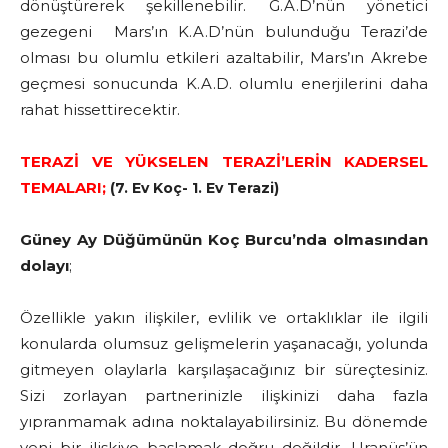
dönüştürerek şekillenebilir. G.A.D’nün yönetici
gezegeni Mars’ın K.A.D’nün bulunduğu Terazi’de
olması bu olumlu etkileri azaltabilir, Mars’ın Akrebe
geçmesi sonucunda K.A.D. olumlu enerjilerini daha
rahat hissettirecektir.
TERAZİ VE YÜKSELEN TERAZİ’LERİN KADERSEL
TEMALARI;
(7. Ev Koç- 1. Ev Terazi)
Güney Ay Düğümünün Koç Burcu’nda olmasından
dolayı
;
Özellikle yakın ilişkiler, evlilik ve ortaklıklar ile ilgili
konularda olumsuz gelişmelerin yaşanacağı, yolunda
gitmeyen olaylarla karşılaşacağınız bir süreçtesiniz.
Sizi zorlayan partnerinizle ilişkinizi daha fazla
yıpranmamak adına noktalayabilirsiniz. Bu dönemde
yeni bir ilişkiye başlamak doğru değildir. Uranüs’ün