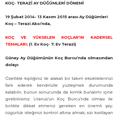
KOÇ- TERAZİ AY DÜĞÜMLERİ DÖNEMİ
19 Şubat 2014- 13 Kasım 2015 arası Ay Düğümleri
Koç – Terazi Aksı’nda,
KOÇ VE YÜKSELEN KOÇLAR’IN KADERSEL
TEMALARI;
(1. Ev Koç- 7. Ev Terazi)
Güney Ay Düğümünün Koç Burcu’nda olmasından
dolayı
;
Özellikle kişiliğiniz ile alakalı bir takım eksikliklerinizi
fark ederek kendinizle yüzleşmek durumunda
kalabilir, bunun sonucunda da kimlik bunalımı içine
girebilirsiniz. Uranüs’ün Koç Burcu’nda olması ile
birlikte dikkat etmeniz gereken en önemli şey;
özgürlük isteğinizi kontrol altına almak, sizi kısıtlayan