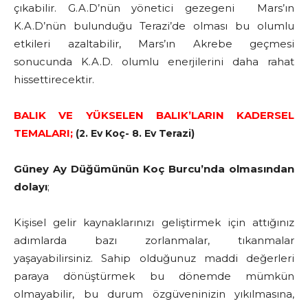
çıkabilir. G.A.D’nün yönetici gezegeni Mars’ın
K.A.D’nün bulunduğu Terazi’de olması bu olumlu
etkileri azaltabilir, Mars’ın Akrebe geçmesi
sonucunda K.A.D. olumlu enerjilerini daha rahat
hissettirecektir.
BALIK VE YÜKSELEN BALIK’LARIN KADERSEL
TEMALARI;
(2. Ev Koç- 8. Ev Terazi)
Güney Ay Düğümünün Koç Burcu’nda olmasından
dolayı
;
Kişisel gelir kaynaklarınızı geliştirmek için attığınız
adımlarda bazı zorlanmalar, tıkanmalar
yaşayabilirsiniz. Sahip olduğunuz maddi değerleri
paraya dönüştürmek bu dönemde mümkün
olmayabilir, bu durum özgüveninizin yıkılmasına,