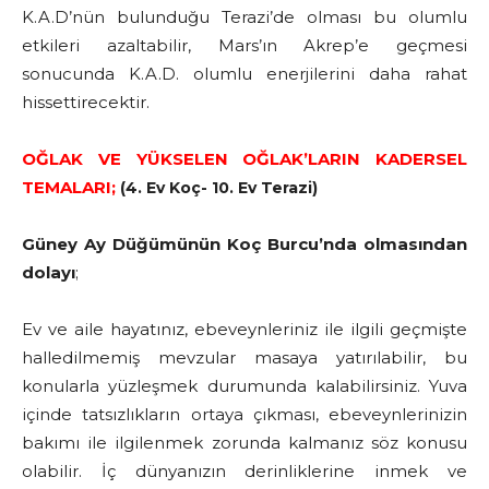
K.A.D’nün bulunduğu Terazi’de olması bu olumlu
etkileri azaltabilir, Mars’ın Akrep’e geçmesi
sonucunda K.A.D. olumlu enerjilerini daha rahat
hissettirecektir.
OĞLAK VE YÜKSELEN OĞLAK’LARIN KADERSEL
TEMALARI;
(4. Ev Koç- 10. Ev Terazi)
Güney Ay Düğümünün Koç Burcu’nda olmasından
dolayı
;
Ev ve aile hayatınız, ebeveynleriniz ile ilgili geçmişte
halledilmemiş mevzular masaya yatırılabilir, bu
konularla yüzleşmek durumunda kalabilirsiniz. Yuva
içinde tatsızlıkların ortaya çıkması, ebeveynlerinizin
bakımı ile ilgilenmek zorunda kalmanız söz konusu
olabilir. İç dünyanızın derinliklerine inmek ve