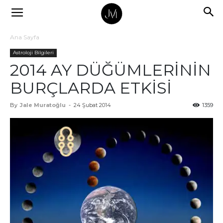
Ana Sayfa
Astroloji Bilgileri
2014 AY DÜĞÜMLERİNİN
BURÇLARDA ETKİSİ
By
Jale Muratoğlu
-
24 Şubat 2014
1359