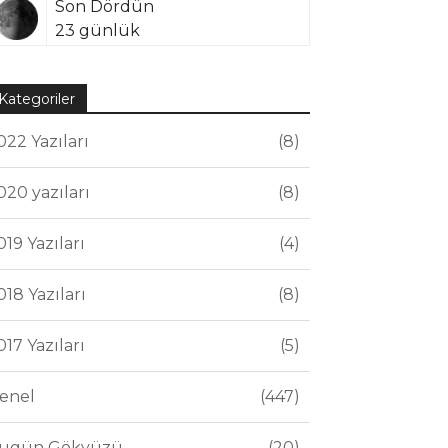
Son Dördün
23 günlük
Kategoriler
022 Yazıları
8
020 yazıları
8
019 Yazıları
4
018 Yazıları
8
017 Yazıları
5
enel
447
ugün Gökyüzü
20