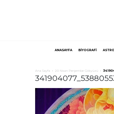
ANASAYFA
BİYOGRAFİ
ASTRO
Ana Sayfa
20 Nisan Perşembe Gökyüzü
34190
341904077_5388055