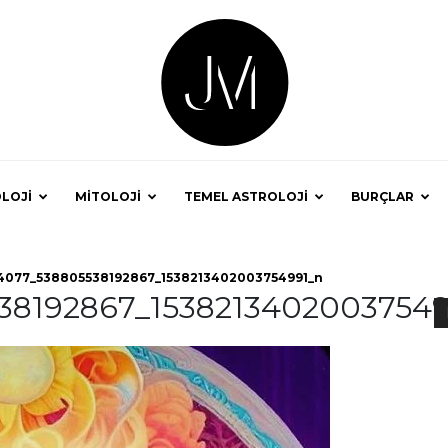
LOJİ
MİTOLOJİ
TEMEL ASTROLOJİ
BURÇLAR
Astrolog
4077_538805538192867_1538213402003754991_n
38192867_15382134020037549
Jale