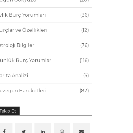
ylık Burç Yorumları
36
urçlar ve Özellikleri
12
stroloji Bilgileri
76
ünlük Burç Yorumları
116
arita Analizi
5
ezegen Hareketleri
82
Takip Et