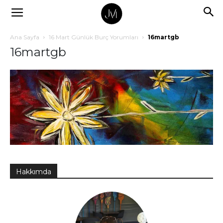
Ana Sayfa
16 Mart Günlük Burç Yorumları
16martgb
16martgb
Hakkımda