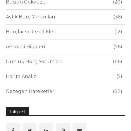
Bugün Gökyüzü
20
Aylık Burç Yorumları
36
Burçlar ve Özellikleri
12
Astroloji Bilgileri
76
Günlük Burç Yorumları
116
Harita Analizi
5
Gezegen Hareketleri
82
Takip Et